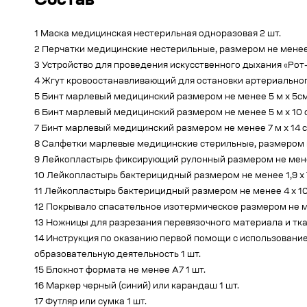
Состав
1 Маска медицинская нестерильная одноразовая 2 шт.
2 Перчатки медицинские нестерильные, размером не менее
3 Устройство для проведения искусственного дыхания «Рот-
4 Жгут кровоостанавливающий для остановки артериального
5 Бинт марлевый медицинский размером не менее 5 м х 5см
6 Бинт марлевый медицинский размером не менее 5 м х 10 
7 Бинт марлевый медицинский размером не менее 7 м х 14 
8 Салфетки марлевые медицинские стерильные, размером не
9 Лейкопластырь фиксирующий рулонный размером не менее
10 Лейкопластырь бактерицидный размером не менее 1,9 х 7
11 Лейкопластырь бактерицидный размером не менее 4 х 10 
12 Покрывало спасательное изотермическое размером не мен
13 Ножницы для разрезания перевязочного материала и ткан
14 Инструкция по оказанию первой помощи с использовани
образовательную деятельность 1 шт.
15 Блокнот формата не менее A7 1 шт.
16 Маркер черный (синий) или карандаш 1 шт.
17 Футляр или сумка 1 шт.