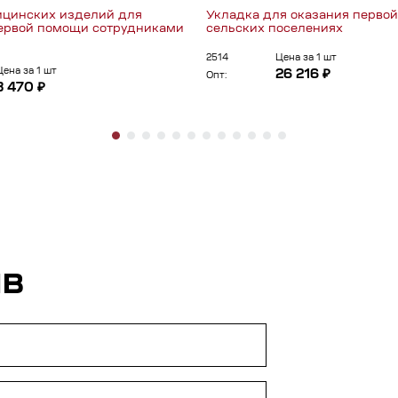
ицинских изделий для
Укладка для оказания перво
ервой помощи сотрудниками
сельских поселениях
2514
Цена за 1 шт
Цена за 1 шт
26 216 ₽
Опт:
3 470 ₽
ЫВ