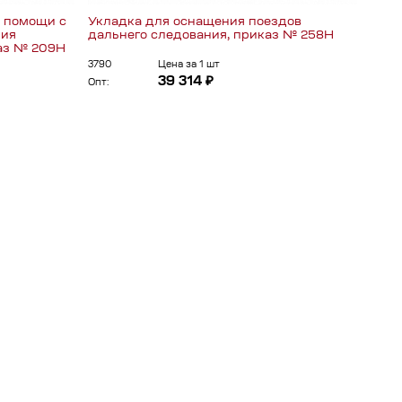
й помощи с
Укладка для оснащения поездов
Набо
ния
дальнего следования, приказ № 258Н
осна
аз № 209Н
"ФЭ
3790
Цена за 1 шт
1517
39 314 ₽
Опт:
Опт: