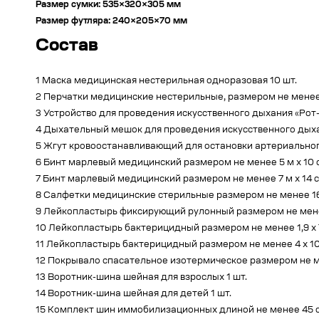
Размер сумки: 535×320×305 мм
Размер футляра: 240×205×70 мм
Состав
1 Маска медицинская нестерильная одноразовая 10 шт.
2 Перчатки медицинские нестерильные, размером не менее
3 Устройство для проведения искусственного дыхания «Рот-
4 Дыхательный мешок для проведения искусственного дыхан
5 Жгут кровоостанавливающий для остановки артериальног
6 Бинт марлевый медицинский размером не менее 5 м x 10 
7 Бинт марлевый медицинский размером не менее 7 м x 14 
8 Салфетки медицинские стерильные размером не менее 16 x
9 Лейкопластырь фиксирующий рулонный размером не менее
10 Лейкопластырь бактерицидный размером не менее 1,9 x 7
11 Лейкопластырь бактерицидный размером не менее 4 x 10 
12 Покрывало спасательное изотермическое размером не ме
13 Воротник-шина шейная для взрослых 1 шт.
14 Воротник-шина шейная для детей 1 шт.
15 Комплект шин иммобилизационных длиной не менее 45 с