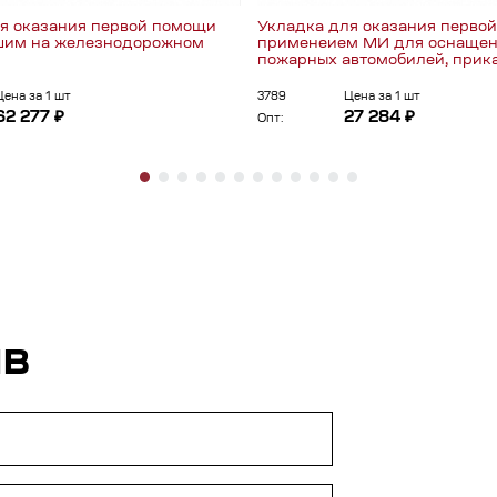
я оказания первой помощи
Укладка для оказания перво
шим на железнодорожном
применеием МИ для оснаще
пожарных автомобилей, прик
Цена за 1 шт
3789
Цена за 1 шт
62 277 ₽
27 284 ₽
Опт:
ЫВ