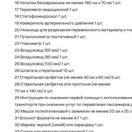
16 Носилки бескаркасные не менее 180 см x 70 см 1 шт.
17 Термометр медицинский 1 шт.
18 Стетофонендоскоп 1 шт.
19 Измеритель артериального давления 1 шт.
20 Ножницы для разрезания перевязочного материала и тка
21 Пульсоксиметр портативный 1 шт.
22 Глюкометр 1 шт.
23 Воздуховод (60 мм) 1 шт.
24 Воздуховод (90 мм) 1 шт.
25 Воздуховод (120 мм) 1 шт.
26 Шпатель стерильный 10 шт.
27 Стерильная салфетка (не менее 40 см x 60 см) 5 шт.
28 Стерильная салфетка или простыня (не менее
70 см x 140 см) 2 шт.
29 Инструкция по оказанию первой помощи с использован
транспорте при оказании услуг по перевозкам пассажиров 
30 Мешок полиэтиленовый с зажимом не менее 20 см x 25 с
31 Блокнот формата не менее А7 1 шт.
32 Маркер черный (синий) или карандаш 1 шт.