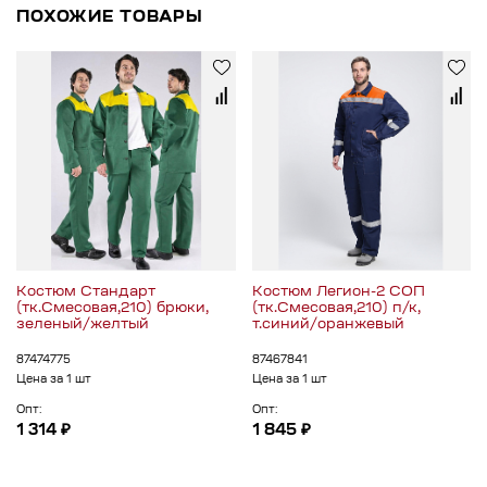
ПОХОЖИЕ ТОВАРЫ
Костюм Стандарт
Костюм Легион-2 СОП
(тк.Смесовая,210) брюки,
(тк.Смесовая,210) п/к,
зеленый/желтый
т.синий/оранжевый
87474775
87467841
Цена за 1 шт
Цена за 1 шт
Опт:
Опт:
1 314 ₽
1 845 ₽