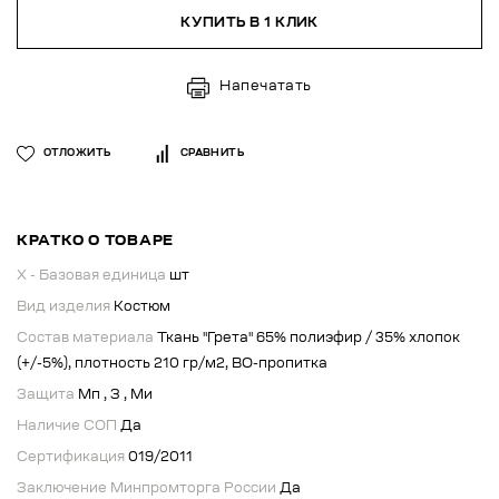
КУПИТЬ В 1 КЛИК
Напечатать
ОТЛОЖИТЬ
СРАВНИТЬ
КРАТКО О ТОВАРЕ
X - Базовая единица
шт
Вид изделия
Костюм
Состав материала
Ткань "Грета" 65% полиэфир / 35% хлопок
(+/-5%), плотность 210 гр/м2, ВО-пропитка
Защита
Мп , З , Ми
Наличие СОП
Да
Сертификация
019/2011
Заключение Минпромторга России
Да