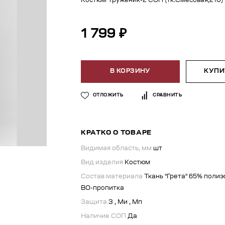
Костюм Труженик-2 СОП (тк.Смесовая,210) 
1 799 ₽
В КОРЗИНУ
КУПИТ
ОТЛОЖИТЬ
СРАВНИТЬ
КРАТКО О ТОВАРЕ
Видимая область, мм
шт
Вид изделия
Костюм
Состав материала
Ткань "Грета" 65% полиэ
ВО-пропитка
Защита
З , Ми , Мп
Наличие СОП
Да