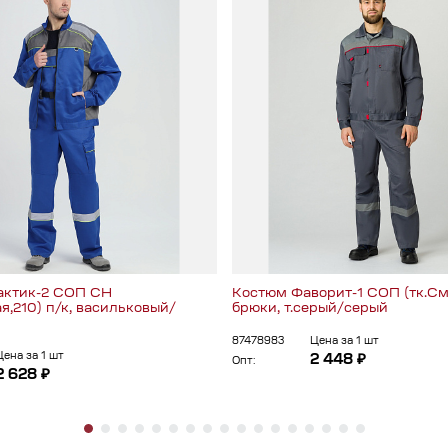
актик-2 СОП CH
Костюм Фаворит-1 СОП (тк.См
я,210) п/к, васильковый/
брюки, т.серый/серый
87478983
Цена за 1 шт
Цена за 1 шт
2 448 ₽
Опт:
2 628 ₽