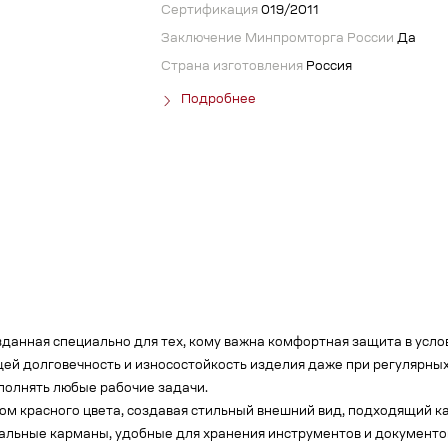
Сертификация
019/2011
Заключение Минпромторга России
Да
Страна изготовления
Россия
Подробнее
анная специально для тех, кому важна комфортная защита в услов
щей долговечность и износостойкость изделия даже при регулярны
полнять любые рабочие задачи.
м красного цвета, создавая стильный внешний вид, подходящий как
иальные карманы, удобные для хранения инструментов и документ