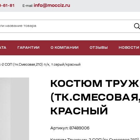
info@mocciz.ru
9-61-81
E-mail:
АТА
ГАРАНТИИ
О КОМПАНИИ
ОТЗЫВЫ
НОВОСТИ
2 СОП (тк.Смесовая,210) п/к, т.серый/красный
КОСТЮМ ТРУЖ
(ТК.СМЕСОВАЯ,
КРАСНЫЙ
Артикул: 87489006