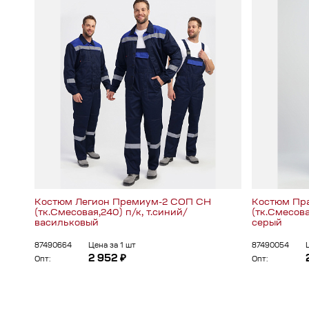
Костюм Легион Премиум-2 СОП CH
Костюм Пр
(тк.Смесовая,240) п/к, т.синий/
(тк.Смесова
васильковый
серый
87490664
Цена за 1 шт
87490054
2 952 ₽
Опт:
Опт: