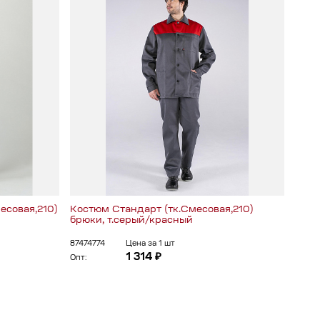
есовая,210)
Костюм Стандарт (тк.Смесовая,210)
Кост
брюки, т.серый/красный
брюк
87474774
Цена за 1 шт
87490
1 314 ₽
Опт:
Опт: