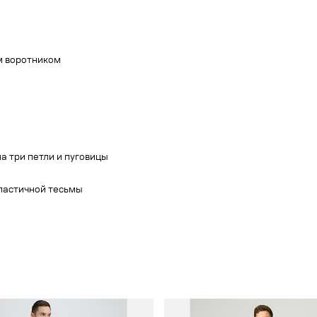
м воротником
а три петли и пуговицы
эластичной тесьмы