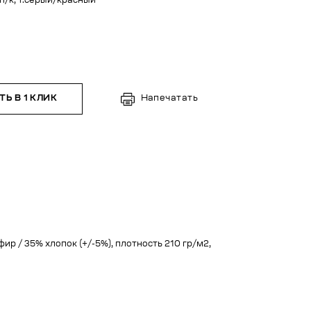
п/к, т.серый/красный
Ь В 1 КЛИК
Напечатать
фир / 35% хлопок (+/-5%), плотность 210 гр/м2,