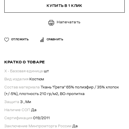
КУПИТЬ В 1 КЛИК
Напечатать
ОТЛОЖИТЬ
СРАВНИТЬ
КРАТКО О ТОВАРЕ
X - Базовая единица
шт
Вид изделия
Костюм
Состав материала
Ткань "Грета" 65% полиэфир / 35% хлопок
(+/-5%), плотность 210 гр/м2, ВО-пропитка
Защита
З , Ми
Наличие СОП
Да
Сертификация
019/2011
Заключение Минпромторга России
Да