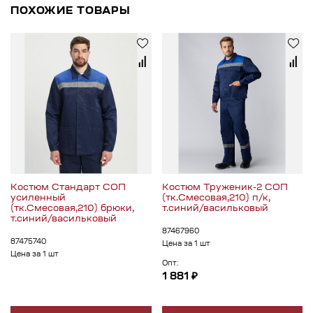
ПОХОЖИЕ ТОВАРЫ
Костюм Стандарт СОП
Костюм Труженик-2 СОП
усиленный
(тк.Смесовая,210) п/к,
(тк.Смесовая,210) брюки,
т.синий/васильковый
т.синий/васильковый
87467960
87475740
Цена за 1 шт
Цена за 1 шт
Опт:
1 881 ₽