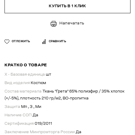
КУПИТЬ В 1 КЛИК
Напечатать
ОТЛОЖИТЬ
СРАВНИТЬ
КРАТКО О ТОВАРЕ
X - Базовая единица
шт
Вид изделия
Костюм
Состав материала
Ткань "Грета" 65% полиэфир / 35% хлопок
(+/-5%), плотность 210 гр/м2, ВО-пропитка
Защита
Мп , З , Ми
Наличие СОП
Да
Сертификация
019/2011
Заключение Минпромторга России
Да