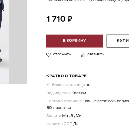
Костюм Легион-1 СОП (тк.Смесовая,210) бр
1 710 ₽
В КОРЗИНУ
КУПИТ
ОТЛОЖИТЬ
СРАВНИТЬ
КРАТКО О ТОВАРЕ
X - Базовая единица
шт
Вид изделия
Костюм
Состав материала
Ткань "Грета" 65% полиэ
ВО-пропитка
Защита
Мп , З , Ми
Наличие СОП
Да