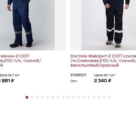
уженик-2 СОП
Костюм Фаворит-2 СОП усиле
я,210) п/к, т.синий/
(тк.Смесовая,210) п/к, т.синий
ый
васильковый/красный
Цена за 1 шт
87488907
Цена за 1 шт
1 881 ₽
2 340 ₽
Опт: