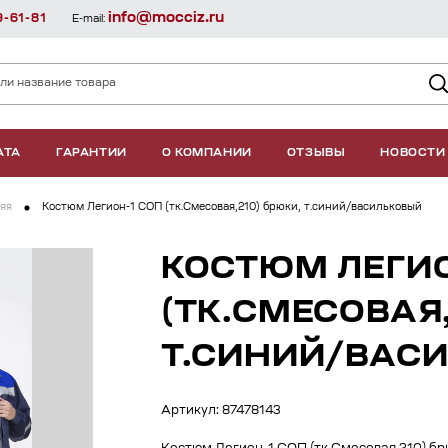
info@mocciz.ru
9-61-81
E-mail:
АТА
ГАРАНТИИ
О КОМПАНИИ
ОТЗЫВЫ
НОВОСТИ
яя
Костюм Легион-1 СОП (тк.Смесовая,210) брюки, т.синий/васильковый
КОСТЮМ ЛЕГИО
(ТК.СМЕСОВАЯ,
Т.СИНИЙ/ВАС
Артикул: 87478143