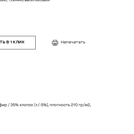
юки, т.синий/васильковый
Ь В 1 КЛИК
Напечатать
фир / 35% хлопок (+/-5%), плотность 210 гр/м2,