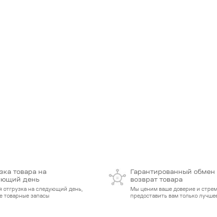
зка товара на
Гарантированный обмен
ующий день
возврат товара
я отгрузка на следующий день,
Мы ценим ваше доверие и стре
е товарные запасы
предоставить вам только лучшее