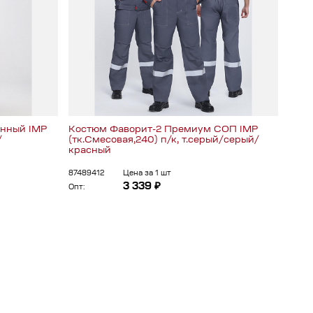
нный IMP
Костюм Фаворит-2 Премиум СОП IMP
Кост
/
(тк.Смесовая,240) п/к, т.серый/серый/
п/к, 
красный
87479
87489412
Цена за 1 шт
Опт:
3 339 ₽
Опт: