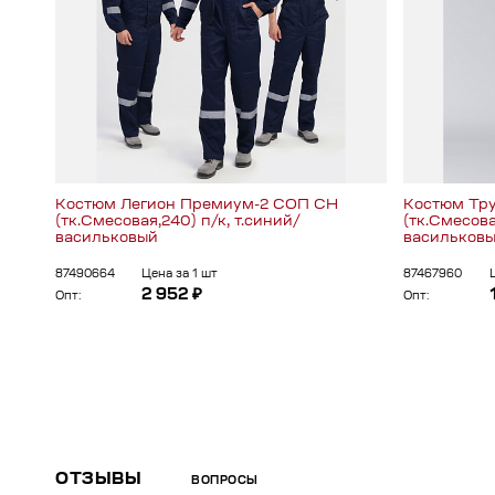
Костюм Легион Премиум-2 СОП CH
Костюм Тр
(тк.Смесовая,240) п/к, т.синий/
(тк.Смесова
васильковый
васильков
87490664
Цена за 1 шт
87467960
2 952 ₽
Опт:
Опт:
ОТЗЫВЫ
ВОПРОСЫ