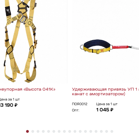
неупорная «Высота 041К»
Удерживающая привязь УП 1 
канат с амортизатором)
Цена за 1 шт
ПОЯ0012
Цена за 1 шт
13 190 ₽
1 045 ₽
Опт: