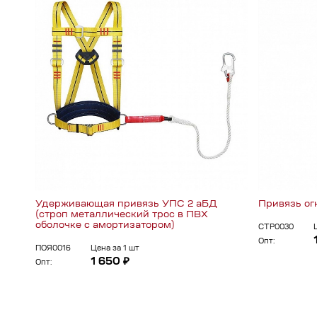
Удерживающая привязь УПС 2 аБД
Привязь ог
(строп металлический трос в ПВХ
оболочке с амортизатором)
СТР0030
Опт:
ПОЯ0016
Цена за 1 шт
1 650 ₽
Опт: