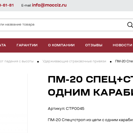
info@mocciz.ru
9-61-81
E-mail:
АТА
ГАРАНТИИ
О КОМПАНИИ
ОТЗЫВЫ
НОВОСТИ
от падения с высоты
Удерживающие страховочные привязи
ПМ-20 Спе
ПМ-20 СПЕЦ+С
ОДНИМ КАРАБИ
Артикул: СТР0045
ПМ-20 Спец+строп из цепи c одним караби