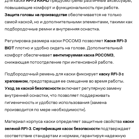
Для каски
RFI-3 RAPID
предусмотрены различные аксессуары,
повышающие комфорт и функциональность при работе.
Защита головы на производстве
обеспечивается не только
самой каской, но и дополнительными элементами, такими как
подбородочные ремни и внутренняя оснастка.
Регулировка размера каски РОСОМЗ позволяет
Каске RFI-3
BIOT
плотно и удобно сидеть на голове. Дополнительный
комфорт обеспечивает
вентилируемая каска РОСОМЗ
,
снижающая потоотделение при интенсивной работе.
Подбородочный ремень для каски фиксирует
каску RFI-3 с
храповиком
, предотвращая ее смещение во время работы.
Уход за каской безопасности
включает регулярную замену
внутренней оснастки, что позволяет поддерживать
гигиеничность и удобство использования (замена
производится по мере необходимости).
Материал корпуса каски определяет защитные свойства
каски
зеленой RFI-3
.
Сертификация касок безопасности
подтверждает
соответствие стандартам и нормам, гарантируя надежную