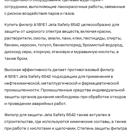
холодильного оборудования. Целевая аудитория –
сотрудники, выполняющие лакокрасочные работы, связанные
с риском воздействия паров и газов.
Купить фильтр A1B1E1 Jeta Safety 6542 целесообразно для
защиты от широкого спектра веществ, включая краски,
растворители, смолы, эмали, лаки, клеи, пестициды, спирты,
бензин, керосин, толуол, бензилхлорид, бромистый водород,
диоксид серы, хлорную, этановую и муравьиную кислоты, а
также бром.
Высокая эффективность делает противогазовый фильтр
A1B1E1 Jeta Safety 6542 подходящим для применения в
нефтехимической, металлургической и фармацевтической
промышленности. Промышленные средства индивидуальной
защиты органов дыхания необходимы при обработке отходов
и проведении аварийных работ.
Фильтр для защиты Jeta Safety 6542 также актуален в
строительстве, где используются химические составы, а также
при работе с кислотами и щелочами. Степень защиты фильтра