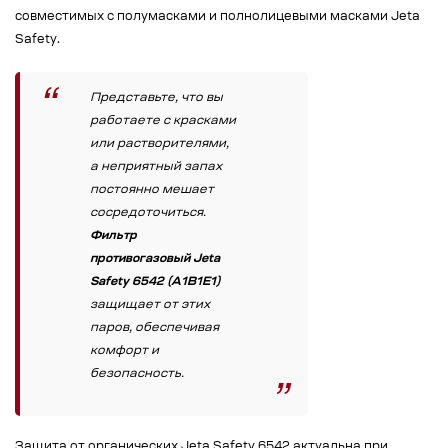
совместимых с полумасками и полнолицевыми масками Jeta
Safety.
Представьте, что вы
работаете с красками
или растворителями,
а неприятный запах
постоянно мешает
сосредоточиться.
Фильтр
противогазовый Jeta
Safety 6542 (A1B1E1)
защищает от этих
паров, обеспечивая
комфорт и
безопасность.
Защита от органических Jeta Safety 6542 актуальна при