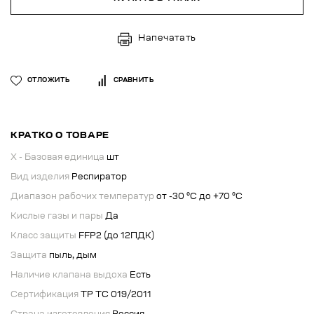
Напечатать
ОТЛОЖИТЬ
СРАВНИТЬ
КРАТКО О ТОВАРЕ
X - Базовая единица
шт
Вид изделия
Респиратор
Диапазон рабочих температур
от -30 °C до +70 °C
Кислые газы и пары
Да
Класс защиты
FFP2 (до 12ПДК)
Защита
пыль, дым
Наличие клапана выдоха
Есть
Сертификация
ТР ТС 019/2011