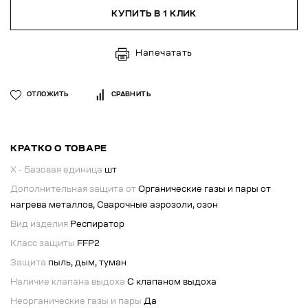
КУПИТЬ В 1 КЛИК
Напечатать
ОТЛОЖИТЬ
СРАВНИТЬ
КРАТКО О ТОВАРЕ
X - Базовая единица
шт
Дополнительная защита от
Органические газы и пары от
нагрева металлов, Сварочные аэрозоли, озон
Вид изделия
Респиратор
Класс защиты
FFP2
Защита
пыль, дым, туман
Наличие клапана выдоха
С клапаном выдоха
Неорганические газы и пары
Да