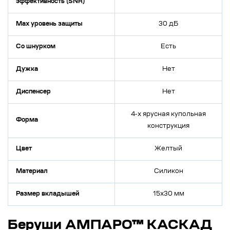
эффективность (SNR)
Max уровень защиты
30 дБ
Со шнурком
Есть
Дужка
Нет
Диспенсер
Нет
4-х ярусная купольная
Форма
конструкция
Цвет
Желтый
Материал
Силикон
Размер вкладышей
15х30 мм
Беруши АМПАРО™ КАСКАД