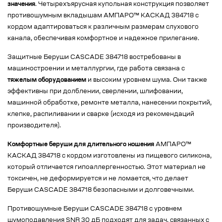
значения
. Четырехъярусная купольная конструкция позволяет
противошумным вкладышам АМПАРО™ КАСКАД 384718 с
кордом адаптироваться к различным размерам слухового
канала, обеспечивая комфортное и надежное прилегание.
Защитные Беруши CASCADE 384718 востребованы в
машиностроении и металлургии, где работа связана с
тяжелым оборудованием
и высоким уровнем шума. Они также
эффективны при долблении, сверлении, шлифовании,
машинной обработке, ремонте металла, нанесении покрытий,
клепке, распиливании и сварке (исходя из рекомендаций
производителя).
Комфортные беруши для длительного ношения
АМПАРО™
КАСКАД 384718 с кордом изготовлены из пищевого силикона,
который отличается гипоаллергенностью. Этот материал не
токсичен, не деформируется и не ломается, что делает
Беруши CASCADE 384718 безопасными и долговечными.
Противошумные Беруши CASCADE 384718 с уровнем
шумоподавления SNR 30 дБ подходят для задач, связанных с