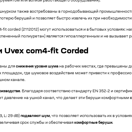
трументом или вблизи работающего оборудования).
 шнурком также востребованы в горнодобывающей промышленности
потерю берушей и позволяет быстро извлечь их при необходимости
-fit corded (2112012) могут использоваться и в бытовых условиях: 
вспененный полиуретан) является гипоаллергенным и не вызывает 
Uvex com4-fit Corded
таны для
снижения уровня шума
на рабочих местах, где превышены д
х площадок, где шумовое воздействие может привести к професс
шном канале.
роизводстве
. Благодаря соответствию стандарту EN 352-2 и сертиф
ает давление на ушной канал, что делает эти беруши комфортными
, L: 29 dB)
подавляют шум
, что позволяет использовать их в услови
величивая срок службы и обеспечивая
комфортные беруши
.