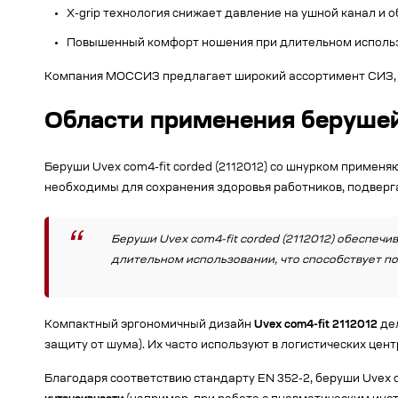
X-grip технология снижает давление на ушной канал и 
Повышенный комфорт ношения при длительном исполь
Компания МОССИЗ предлагает широкий ассортимент СИЗ,
Области применения берушей
Беруши Uvex com4-fit corded (2112012) со шнурком примен
необходимы для сохранения здоровья работников, подверг
Беруши Uvex com4-fit corded (2112012) обеспеч
длительном использовании, что способствует п
Компактный эргономичный дизайн
Uvex com4-fit 2112012
дел
защиту от шума). Их часто используют в логистических цен
Благодаря соответствию стандарту EN 352-2, беруши Uvex co