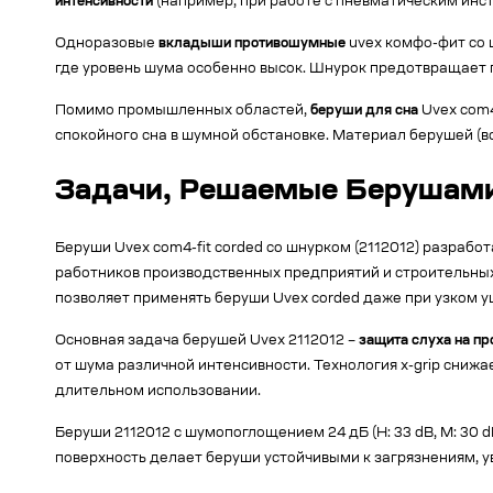
интенсивности
(например, при работе с пневматическим инс
Одноразовые
вкладыши противошумные
uvex комфо-фит со
где уровень шума особенно высок. Шнурок предотвращает 
Помимо промышленных областей,
беруши для сна
Uvex com4
спокойного сна в шумной обстановке. Материал берушей (
Задачи, Решаемые Берушами 
Беруши Uvex com4-fit corded со шнурком (2112012) разрабо
работников производственных предприятий и строительны
позволяет применять беруши Uvex corded даже при узком у
Основная задача берушей Uvex 2112012 –
защита слуха на п
от шума различной интенсивности. Технология x-grip сниж
длительном использовании.
Беруши 2112012 с шумопоглощением 24 дБ (H: 33 dB, M: 30 dB
поверхность делает беруши устойчивыми к загрязнениям, у