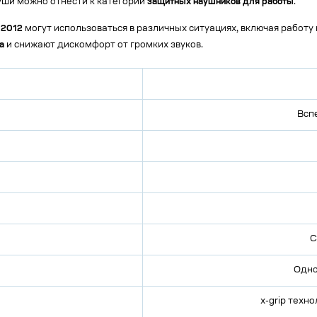
руши можно отнести к категории
защитных наушников для работы
.
12012
могут использоваться в различных ситуациях, включая работу
а
и снижают дискомфорт от громких звуков.
Всп
С
Одно
x-grip техн