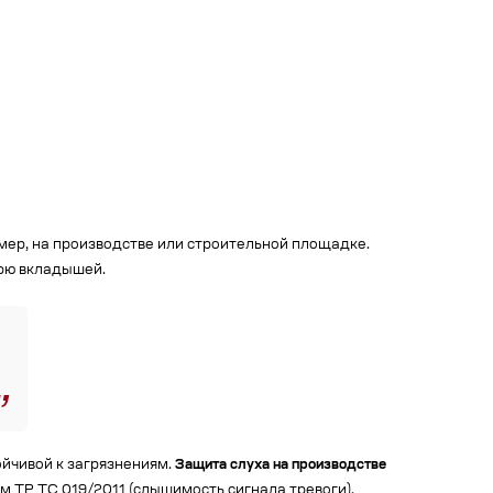
мер, на производстве или строительной площадке.
рю вкладышей.
йчивой к загрязнениям.
Защита слуха на производстве
иям ТР ТС 019/2011 (слышимость сигнала тревоги).