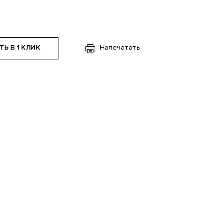
Ь В 1 КЛИК
Напечатать