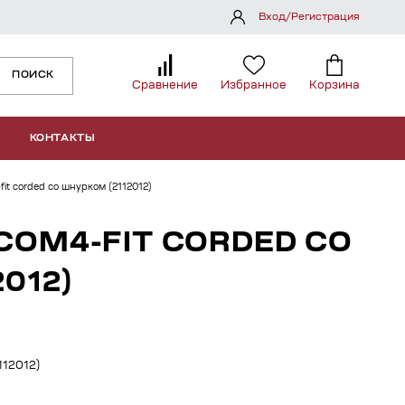
Вход/Регистрация
ПОИСК
Сравнение
Избранное
Корзина
КОНТАКТЫ
it corded со шнурком (2112012)
COM4-FIT CORDED СО
012)
112012)