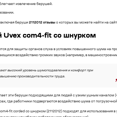
облегчает извлечение берушей.
зовании.
 включая беруши
2112012 отзывы
о которых вы можете найти на сайте
 Uvex com4-fit со шнурком
яются для защиты органов слуха в условиях повышенного шума на пр
ающихся воздействию громких звуков (например, в машиностроении
ивают высокий уровень шумоподавления и комфорт при
овышению производительности труда.
ает эти беруши подходящими для людей с узким ушным каналом (
трах, где работники подвергаются воздействию шума от погрузочной
m4-fit corded со шнурком (2112012) подходят для использования в 