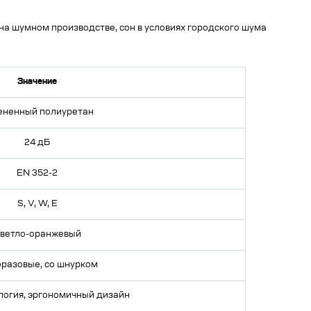
 на шумном производстве, сон в условиях городского шума
Значение
ененный полиуретан
24 дБ
EN 352-2
S, V, W, E
ветло-оранжевый
разовые, со шнурком
ология, эргономичный дизайн