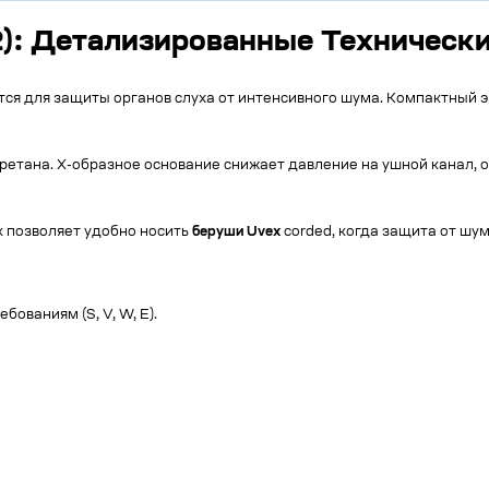
12): Детализированные Техническ
тся для защиты органов слуха от интенсивного шума. Компактный
етана. X-образное основание снижает давление на ушной канал, 
 позволяет удобно носить
беруши Uvex
corded, когда защита от шум
ованиям (S, V, W, E).