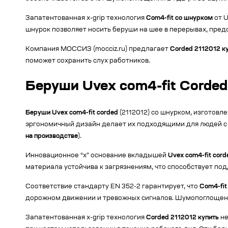
Запатентованная x-grip технология
Com4-fit со шнурком
от U
шнурок позволяет носить беруши на шее в перерывах, пред
Компания МОССИЗ (mocciz.ru) предлагает
Corded 2112012 к
поможет сохранить слух работников.
Беруши Uvex com4-fit Corded
Беруши Uvex com4-fit corded
(2112012) со шнурком, изготов
эргономичный дизайн делает их подходящими для людей с 
на производстве
).
Инновационное “х” основание вкладышей
Uvex com4-fit cor
материала устойчива к загрязнениям, что способствует по
Соответствие стандарту EN 352-2 гарантирует, что
Com4-fit
дорожном движении и тревожных сигналов. Шумопоглощени
Запатентованная x-grip технология
Corded 2112012 купить
не