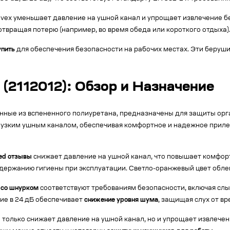
vex уменьшает давление на ушной канал и упрощает извлечение б
отвращая потерю (например, во время обеда или короткого отдыха)
упить
для обеспечения безопасности на рабочих местах. Эти беруш
 (2112012): Обзор и Назначение
ленные из вспененного полиуретана, предназначены для защиты ор
узким ушным каналом, обеспечивая комфортное и надежное прилег
ded отзывы
снижает давление на ушной канал, что повышает комфор
ддержанию гигиены при эксплуатации. Светло-оранжевый цвет обле
 со шнурком
соответствуют требованиям безопасности, включая слы
е в 24 дБ обеспечивает
снижение уровня шума
, защищая слух от вр
 только снижает давление на ушной канал, но и упрощает извлече