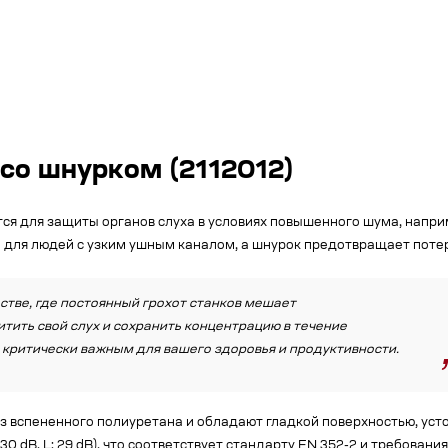
 со шнурком (2112012)
ся для защиты органов слуха в условиях повышенного шума, напри
для людей с узким ушным каналом, а шнурок предотвращает поте
стве, где постоянный грохот станков мешает
итить свой слух и сохранить концентрацию в течение
 критически важным для вашего здоровья и продуктивности.
вспененного полиуретана и обладают гладкой поверхностью, усто
30 dB, L: 29 dB), что соответствует стандарту EN 352-2 и требован