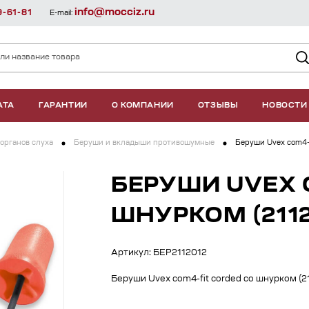
info@mocciz.ru
9-61-81
E-mail:
АТА
ГАРАНТИИ
О КОМПАНИИ
ОТЗЫВЫ
НОВОСТИ
органов слуха
Беруши и вкладыши противошумные
Беруши Uvex com4-f
БЕРУШИ UVEX 
ШНУРКОМ (2112
Артикул: БЕР2112012
Беруши Uvex com4-fit corded со шнурком (2