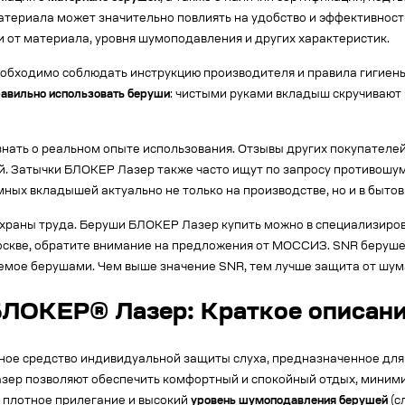
териала может значительно повлиять на удобство и эффективност
 от материала, уровня шумоподавления и других характеристик.
обходимо соблюдать инструкцию производителя и правила гигиен
равильно использовать беруши
: чистыми руками вкладыш скручивают в
нать о реальном опыте использования. Отзывы других покупателей
. Затычки БЛОКЕР Лазер также часто ищут по запросу противошум
ных вкладышей актуально не только на производстве, но и в бытов
храны труда. Беруши БЛОКЕР Лазер купить можно в специализиров
скве, обратите внимание на предложения от МОССИЗ. SNR берушей (
емое берушами. Чем выше значение SNR, тем лучше защита от шум
ОКЕР® Лазер: Краткое описание
е средство индивидуальной защиты слуха, предназначенное для с
азер позволяют обеспечить комфортный и спокойный отдых, миними
т плотное прилегание и высокий
уровень шумоподавления берушей
(с