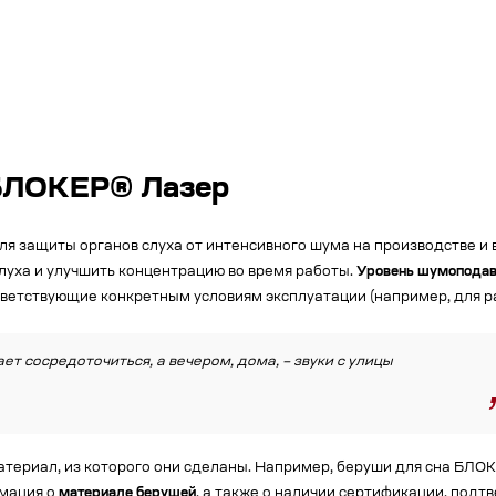
БЛОКЕР® Лазер
ащиты органов слуха от интенсивного шума на производстве и в 
уха и улучшить концентрацию во время работы.
Уровень шумоподав
ветствующие конкретным условиям эксплуатации (например, для раб
ет сосредоточиться, а вечером, дома, – звуки с улицы
ериал, из которого они сделаны. Например, беруши для сна БЛОК
рмация о
материале берушей
, а также о наличии сертификации, под