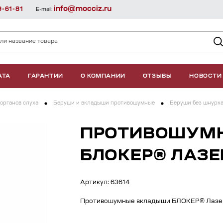
info@mocciz.ru
9-61-81
E-mail:
АТА
ГАРАНТИИ
О КОМПАНИИ
ОТЗЫВЫ
НОВОСТИ
органов слуха
Беруши и вкладыши противошумные
Беруши без шнурк
ПРОТИВОШУМ
БЛОКЕР® ЛАЗЕ
Артикул: 63614
Противошумные вкладыши БЛОКЕР® Лазе