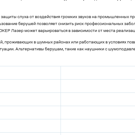
щиты слуха от воздействия громких звуков на промышленных пред
льзование берушей позволяет снизить риск профессиональных забо
ОКЕР Лазер может варьироваться в зависимости от места реализац
, проживающих в шумных районах или работающих в условиях пов
итуации. Альтернативы берушам, такие как наушники с шумоподавл