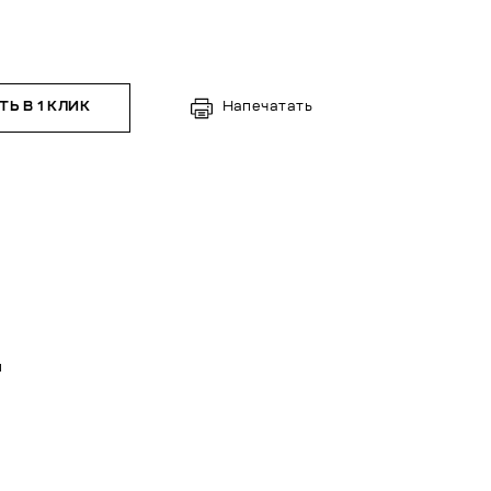
Ь В 1 КЛИК
Напечатать
н