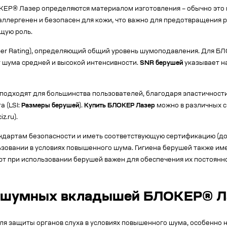
Р® Лазер определяются материалом изготовления – обычно это м
оаллергенен и безопасен для кожи, что важно для предотвращения
щую роль.
er Rating), определяющий общий уровень шумоподавления. Для БЛ
т шума средней и высокой интенсивности.
SNR берушей
указывает н
одходят для большинства пользователей, благодаря эластичност
 (LSI:
Размеры берушей
).
Купить БЛОКЕР Лазер
можно в различных с
.ru).
ндартам безопасности и иметь соответствующую сертификацию (до
ьзовании в условиях повышенного шума. Гигиена берушей также им
рт при использовании берушей важен для обеспечения их постоянно
вошумных вкладышей БЛОКЕР® Л
защиты органов слуха в условиях повышенного шума, особенно н