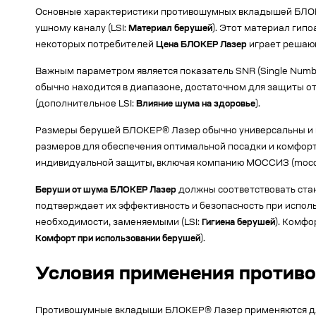
Основные характеристики противошумных вкладышей БЛОКЕ
ушному каналу (LSI:
Материал берушей
). Этот материал гип
некоторых потребителей
Цена БЛОКЕР Лазер
играет решаю
Важным параметром является показатель SNR (Single Numb
обычно находится в диапазоне, достаточном для защиты о
(дополнительное LSI:
Влияние шума на здоровье
).
Размеры берушей БЛОКЕР® Лазер обычно универсальны и п
размеров для обеспечения оптимальной посадки и комфорта
индивидуальной защиты, включая компанию МОССИЗ (mocciz
Беруши от шума БЛОКЕР Лазер
должны соответствовать ста
подтверждает их эффективность и безопасность при испол
необходимости, заменяемыми (LSI:
Гигиена берушей
). Комфо
Комфорт при использовании берушей
).
Условия применения проти
Противошумные вкладыши БЛОКЕР® Лазер применяются для 