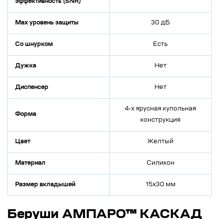
эффективность (SNR)
Max уровень защиты
30 дБ
Со шнурком
Есть
Дужка
Нет
Диспенсер
Нет
4-х ярусная купольная
Форма
конструкция
Цвет
Желтый
Материал
Силикон
Размер вкладышей
15х30 мм
Беруши АМПАРО™ КАСКАД