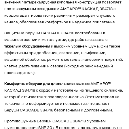
значения
. Четырехъярусная купольная конструкция позволяет
противошумным вкладышам АМПАРО™ КАСКАД 384718 с
кордом адаптироваться к различным размерам слухового
канала, обеспечивая комфортное и надежное прилегание.
Защитные Беруши CASCADE 384718 востребованы в
машиностроении и металлургии, где работа связана с
тяжелым оборудованием
и высоким уровнем шума. Они также
эффективны при долблении, сверлении, шлифовании,
машинной обработке, ремонте металла, нанесении покрытий,
клепке, распиливании и сварке (исходя из рекомендаций
производителя).
Комфортные беруши для длительного ношения
АМПАРО™
КАСКАД 384718 с кордом изготовлены из пищевого силикона,
который отличается гипоаллергенностью. Этот материал не
токсичен, не деформируется и не ломается, что делает
Беруши CASCADE 384718 безопасными и долговечными.
Противошумные Беруши CASCADE 384718 с уровнем
шумоподавления SNR 30 дБ подходят для задач, связанных с