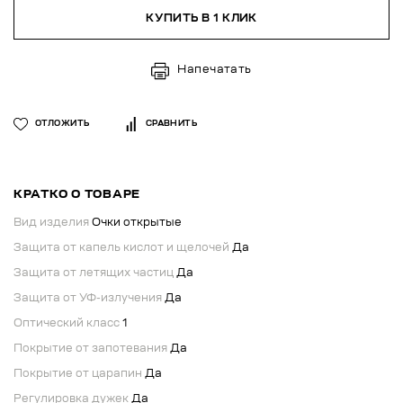
КУПИТЬ В 1 КЛИК
Напечатать
ОТЛОЖИТЬ
СРАВНИТЬ
КРАТКО О ТОВАРЕ
Вид изделия
Очки открытые
Защита от капель кислот и щелочей
Да
Защита от летящих частиц
Да
Защита от УФ-излучения
Да
Оптический класс
1
Покрытие от запотевания
Да
Покрытие от царапин
Да
Регулировка дужек
Да