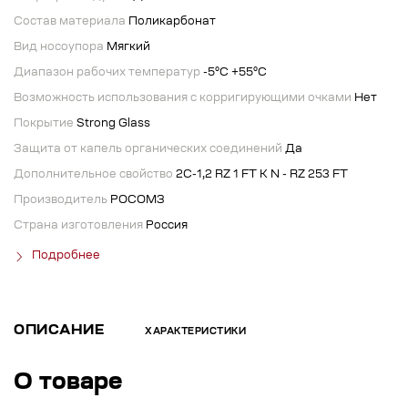
Состав материала
Поликарбонат
Вид носоупора
Мягкий
Диапазон рабочих температур
-5°C +55°C
Возможность использования с корригирующими очками
Нет
Покрытие
Strong Glass
Защита от капель органических соединений
Да
Дополнительное свойство
2С-1,2 RZ 1 FT K N - RZ 253 FT
Производитель
РОСОМЗ
Страна изготовления
Россия
Подробнее
ОПИСАНИЕ
ХАРАКТЕРИСТИКИ
О товаре