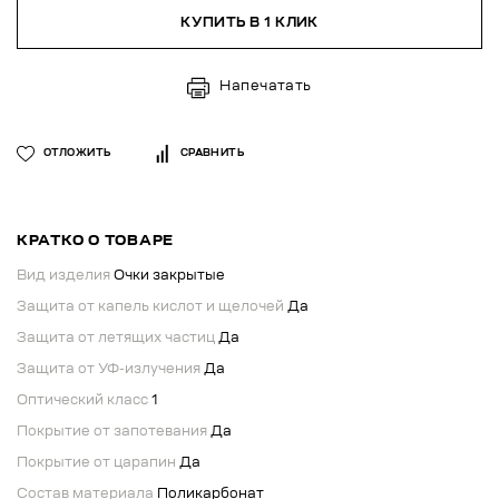
КУПИТЬ В 1 КЛИК
Напечатать
ОТЛОЖИТЬ
СРАВНИТЬ
КРАТКО О ТОВАРЕ
Вид изделия
Очки закрытые
Защита от капель кислот и щелочей
Да
Защита от летящих частиц
Да
Защита от УФ-излучения
Да
Оптический класс
1
Покрытие от запотевания
Да
Покрытие от царапин
Да
Состав материала
Поликарбонат