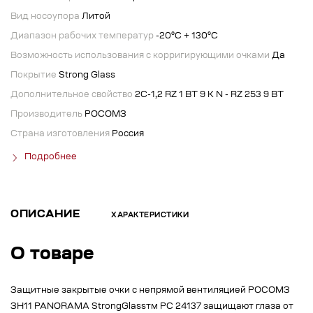
Вид носоупора
Литой
Диапазон рабочих температур
-20°C + 130°C
Возможность использования с корригирующими очками
Да
Покрытие
Strong Glass
Дополнительное свойство
2С-1,2 RZ 1 BT 9 K N - RZ 253 9 BT
Производитель
РОСОМЗ
Страна изготовления
Россия
Подробнее
ОПИСАНИЕ
ХАРАКТЕРИСТИКИ
О товаре
Защитные закрытые очки с непрямой вентиляцией РОСОМЗ
ЗН11 PANORAMA StrongGlassтм PC 24137 защищают глаза от