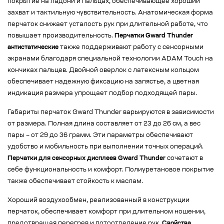
покрытие на ладони и пальцах, обеспечивающее хороший
захват и тактильную чувствительность. Анатомическая форма
перчаток снижает усталость рук при длительной работе, что
повышает производительность.
Перчатки Gward Thunder
антистатические
также поддерживают работу с сенсорными
экранами благодаря специальной технологии ADAM Touch на
кончиках пальцев. Двойной оверлок с латексным кольцом
обеспечивает надежную фиксацию на запястье, а цветная
индикация размера упрощает подбор подходящей пары.
Габариты перчаток Gward Thunder варьируются в зависимости
от размера. Полная длина составляет от 23 до 26 см, а вес
пары – от 29 до 36 грамм. Эти параметры обеспечивают
удобство и мобильность при выполнении точных операций.
Перчатки для сенсорных дисплеев Gward Thunder
сочетают в
себе функциональность и комфорт. Полиуретановое покрытие
также обеспечивает стойкость к маслам.
Хороший воздухообмен, реализованный в конструкции
перчаток, обеспечивает комфорт при длительном ношении,
предотвращая перегрев и потоотделение рук.
Свойства