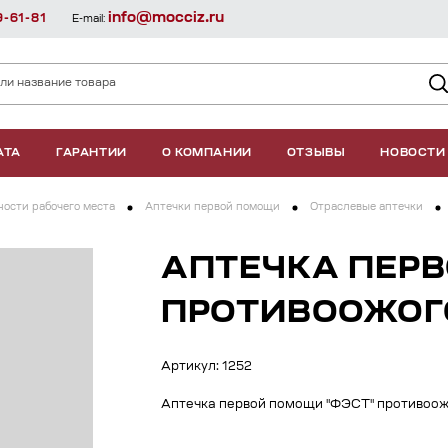
info@mocciz.ru
9-61-81
E-mail:
АТА
ГАРАНТИИ
О КОМПАНИИ
ОТЗЫВЫ
НОВОСТИ
ости рабочего места
Аптечки первой помощи
Отраслевые аптечки
АПТЕЧКА ПЕР
ПРОТИВООЖОГ
Артикул: 1252
Аптечка первой помощи "ФЭСТ" противоож