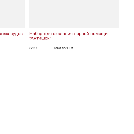
рных судов
Набор для оказания первой помощи
Апте
"Антишок"
1190
2210
Цена за 1 шт