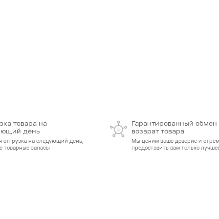
зка товара на
Гарантированный обмен
ующий день
возврат товара
я отгрузка на следующий день,
Мы ценим ваше доверие и стре
е товарные запасы
предоставить вам только лучшее