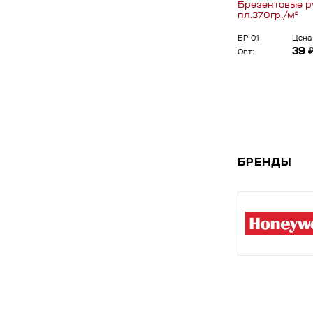
Брезентовые р
пл.370гр./м²
БР-01
Цена 
39 
Опт:
БРЕНДЫ