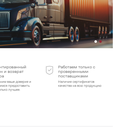
нтированный
Работаем только с
н и возврат
проверенными
ра
поставщиками
ним ваше доверие и
Наличие сертификатов
имся предоставить
качества на всю продукцию
олько лучшее.