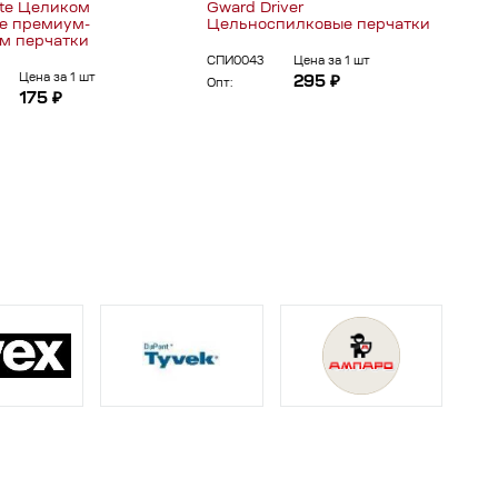
ite Целиком
Gward Driver
е премиум-
Цельноспилковые перчатки
м перчатки
СПИ0043
Цена за 1 шт
Цена за 1 шт
295 ₽
Опт:
175 ₽