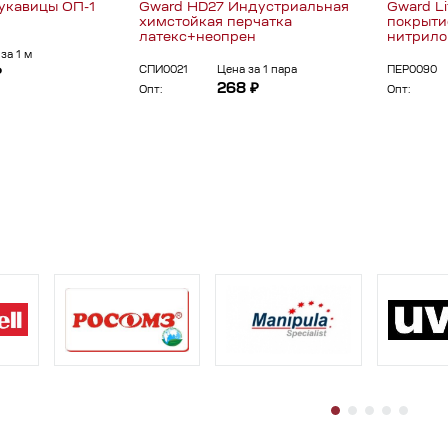
укавицы ОП-1
Gward HD27 Индустриальная
Gward L
химстойкая перчатка
покрыти
латекс+неопрен
нитрило
за 1 м
СПИ0021
Цена за 1 пара
ПЕР0090
₽
268 ₽
Опт:
Опт: