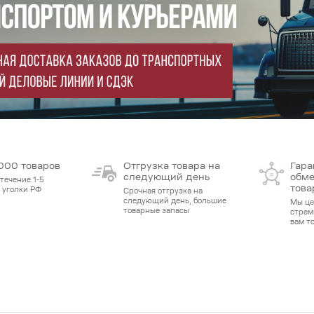
000 товаров
Отгрузка товара на
Гара
следующий день
обме
течение 1-5
това
е уголки РФ
Срочная отгрузка на
следующий день, большие
Мы це
товарные запасы
стрем
вам т