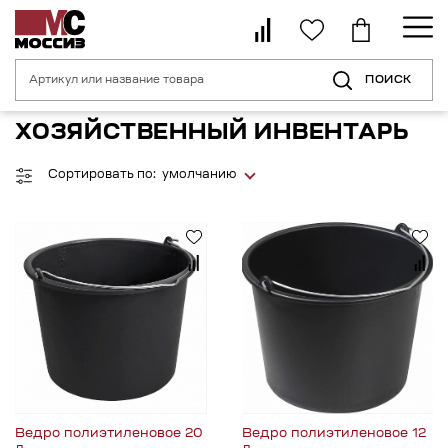
ПОИСК
Главная страница
Каталог
Хозяйственные товары
Хозяйственн
ХОЗЯЙСТВЕННЫЙ ИНВЕНТАРЬ
Сортировать по:
умолчанию
Ведро полиэтиленовое 20
Ведро полиэтиленовое 12