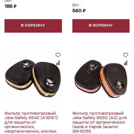
Опт:
Опт:
186 ₽
560 ₽
В КОРЗИНУ
В КОРЗИНУ
Фильтр противогазовый
Фильтр противогазовый
Jeta Safety 6542 (A1B1E1)
Jeta Safety 6550 (А2) для
для защиты от
защиты от органических
органических,
газов и паров (аналог
неорганических, кислых
3М-6055