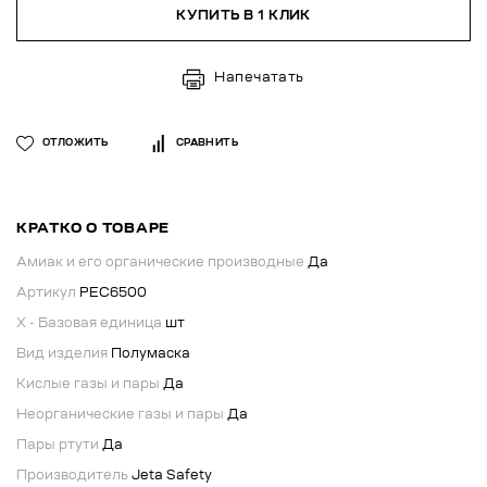
КУПИТЬ В 1 КЛИК
Напечатать
ОТЛОЖИТЬ
СРАВНИТЬ
КРАТКО О ТОВАРЕ
Амиак и его органические производные
Да
Артикул
РЕС6500
X - Базовая единица
шт
Вид изделия
Полумаска
Кислые газы и пары
Да
Неорганические газы и пары
Да
Пары ртути
Да
Производитель
Jeta Safety