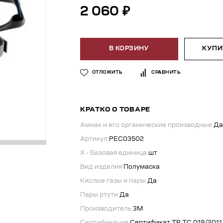
2 060 ₽
В КОРЗИНУ
КУПИТ
ОТЛОЖИТЬ
СРАВНИТЬ
КРАТКО О ТОВАРЕ
Амиак и его органические производные
Да
Артикул
РЕС03502
X - Базовая единица
шт
Вид изделия
Полумаска
Кислые газы и пары
Да
Пары ртути
Да
Производитель
3М