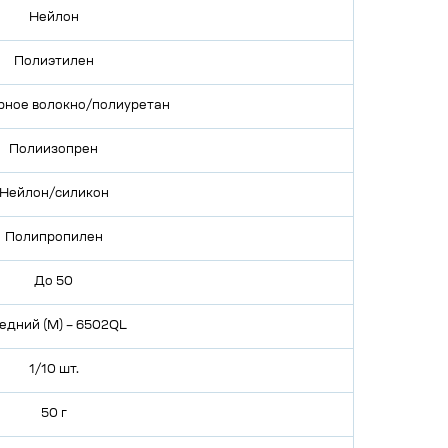
Нейлон
Полиэтилен
ное волокно/полиуретан
Полиизопрен
Нейлон/силикон
Полипропилен
До 50
едний (M) – 6502QL
1/10 шт.
50 г