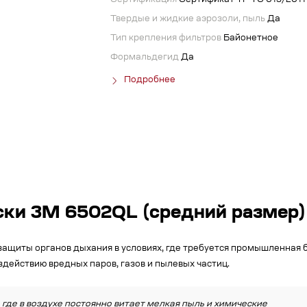
Сертификация
Сертификат ТР ТС 019/2011
Твердые и жидкие аэрозоли, пыль
Да
Тип крепления фильтров
Байонетное
Формальдегид
Да
Подробнее
ски 3М 6502QL (средний размер)
ащиты органов дыхания в условиях, где требуется промышленная б
действию вредных паров, газов и пылевых частиц.
 где в воздухе постоянно витает мелкая пыль и химические