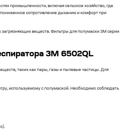
слях промышленности, включая сельское хозяйство, где
ет пониженное сопротивление дыханию и комфорт при
их загрязняющих веществ. Фильтры для полумаски 3M серии
еспиратора 3M 6502QL
ществ, таких как пары, газы и пылевые частицы. Для
ьтру, используемому с полумаской. Необходимо соблюдать
о).