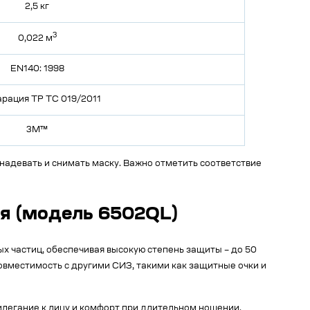
2,5 кг
3
0,022 м
EN140: 1998
рация ТР ТС 019/2011
3M™
адевать и снимать маску. Важно отметить соответствие
ия (модель 6502QL)
х частиц, обеспечивая высокую степень защиты – до 50
вместимость с другими СИЗ, такими как защитные очки и
илегание к лицу и комфорт при длительном ношении.