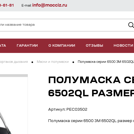
info@mocciz.ru
9-61-81
E-mail:
АТА
ГАРАНТИИ
О КОМПАНИИ
ОТЗЫВЫ
НОВОСТИ
органов дыхания
Маски и полумаски
Полумаска серии 6500 3М 6502Q
ПОЛУМАСКА СЕ
6502QL РАЗМЕ
Артикул: РЕС03502
Полумаска серии 6500 3М 6502QL размер 