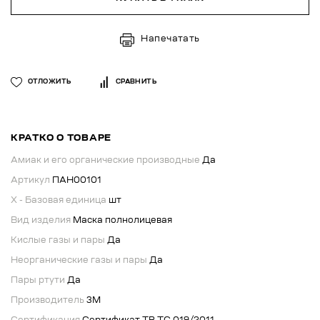
Напечатать
ОТЛОЖИТЬ
СРАВНИТЬ
КРАТКО О ТОВАРЕ
Амиак и его органические производные
Да
Артикул
ПАН00101
X - Базовая единица
шт
Вид изделия
Маска полнолицевая
Кислые газы и пары
Да
Неорганические газы и пары
Да
Пары ртути
Да
Производитель
3М