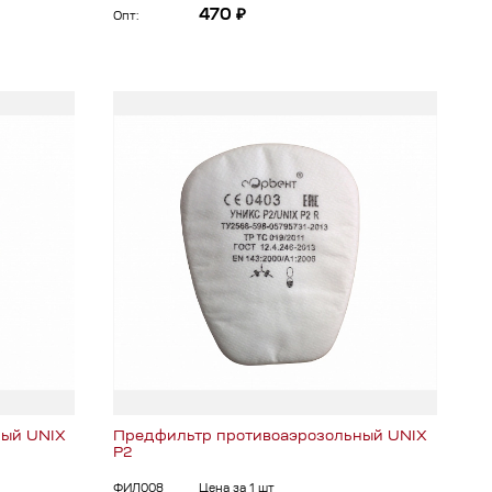
470 ₽
Опт:
ный UNIX
Предфильтр противоаэрозольный UNIX
Р2
ФИЛ008
Цена за 1 шт