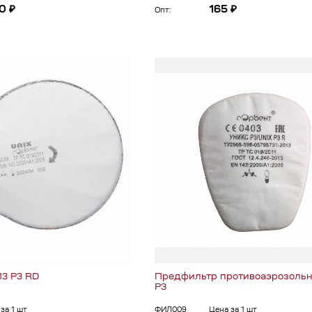
0 ₽
165 ₽
Опт:
13 P3 RD
Предфильтр противоаэрозоль
Р3
за 1 шт
ФИЛ009
Цена за 1 шт