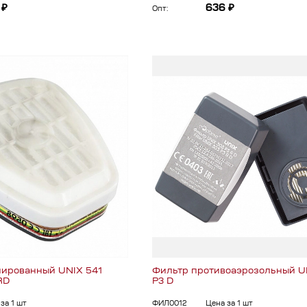
 ₽
636 ₽
Опт:
ированный UNIX 541
Фильтр противоаэрозольный U
RD
P3 D
за 1 шт
ФИЛ0012
Цена за 1 шт