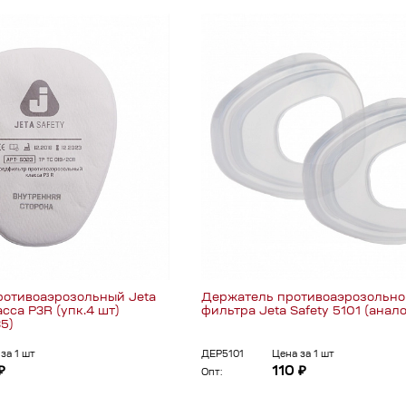
отивоаэрозольный Jeta
Держатель противоаэрозольно
асса P3R (упк.4 шт)
фильтра Jeta Safety 5101 (анал
5)
за 1 шт
ДЕР5101
Цена за 1 шт
₽
110 ₽
Опт: