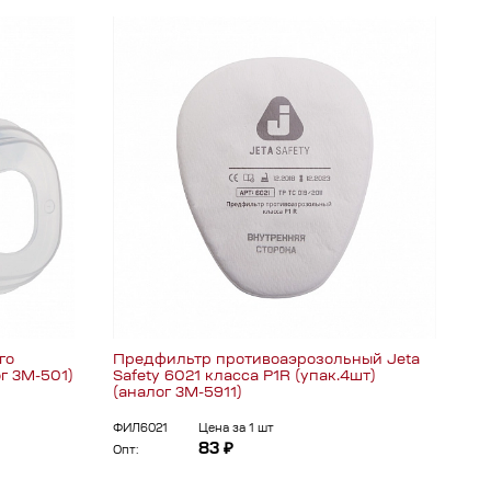
го
Предфильтр противоаэрозольный Jeta
ог 3М-501)
Safety 6021 класса P1R (упак.4шт)
(аналог 3М-5911)
ФИЛ6021
Цена за 1 шт
83 ₽
Опт: