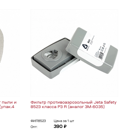
т пыли и
Фильтр противоаэрозольный Jeta Safety
(упак.4
8523 класса P3 R (аналог 3М-6035)
ФИЛ8523
Цена за 1 шт
390 ₽
Опт: