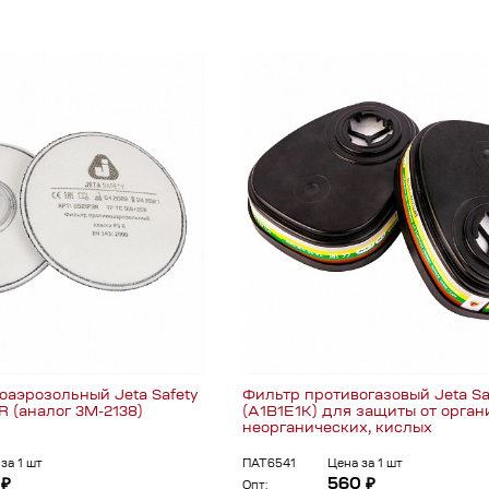
оаэрозольный Jeta Safety
Фильтр противогазовый Jeta Sa
R (аналог 3M-2138)
(A1B1E1K) для защиты от орган
неорганических, кислых
за 1 шт
ПАТ6541
Цена за 1 шт
 ₽
560 ₽
Опт: