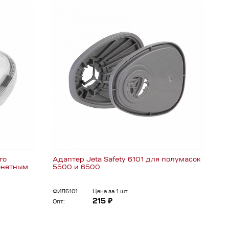
го
Адаптер Jeta Safety 6101 для полумасок
йонетным
5500 и 6500
ФИЛ6101
Цена за 1 шт
215 ₽
Опт: