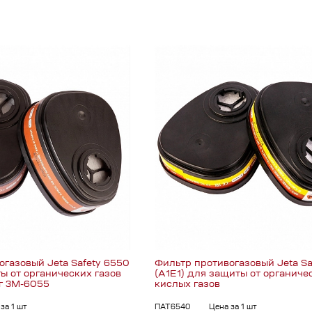
огазовый Jeta Safety 6550
Фильтр противогазовый Jeta Sa
ы от органических газов
(A1Е1) для защиты от органиче
ог 3М-6055
кислых газов
за 1 шт
ПАТ6540
Цена за 1 шт