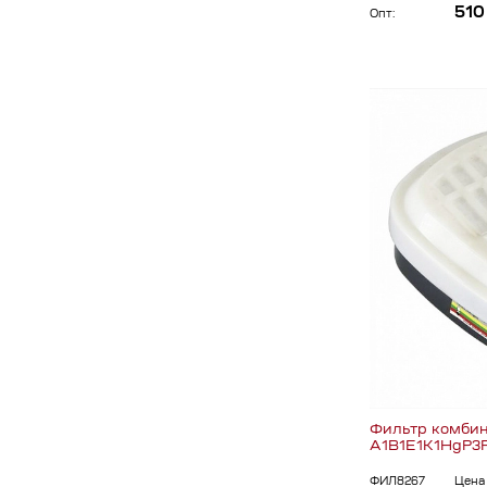
510
Опт:
Фильтр комбин
А1В1Е1К1HgP3
ФИЛ8267
Цена 