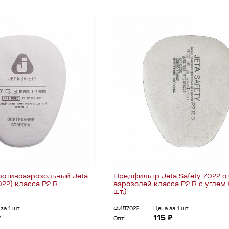
отивоаэрозольный Jeta
Предфильтр Jeta Safety 7022 о
022) класса P2 R
аэрозолей класса P2 R с углем 
шт.)
за 1 шт
ФИЛ7022
Цена за 1 шт
₽
115 ₽
Опт: