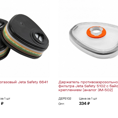
газовый Jeta Safety 6641
Держатель противоаэрозольно
фильтра Jeta Safety 5102 с ба
креплением (аналог 3М-502)
за 1 шт
ДЕР5102
Цена за 1 шт
 ₽
334 ₽
Опт: