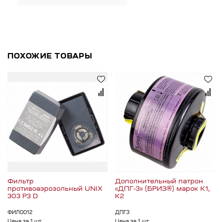
ПОХОЖИЕ ТОВАРЫ
Фильтр
Дополнительный патрон
противоаэрозольный UNIX
«ДПГ-3» (БРИЗ®) марок К1,
303 P3 D
К2
ФИЛ0012
ДПГ3
Цена за 1 шт
Цена за 1 шт