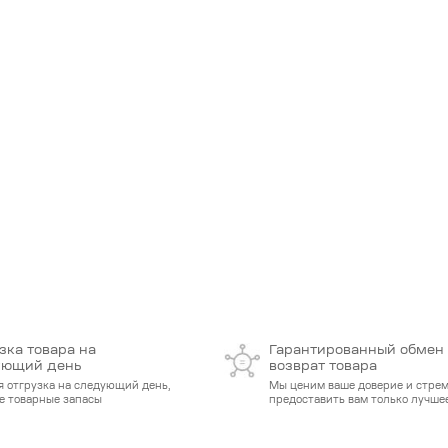
зка товара на
Гарантированный обмен
ующий день
возврат товара
я отгрузка на следующий день,
Мы ценим ваше доверие и стре
е товарные запасы
предоставить вам только лучшее