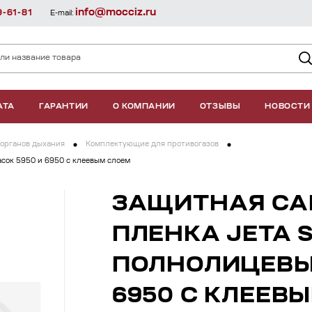
info@mocciz.ru
9-61-81
E-mail:
АТА
ГАРАНТИИ
О КОМПАНИИ
ОТЗЫВЫ
НОВОСТИ
органов дыхания
Комплектующие для противогазов
асок 5950 и 6950 с клеевым слоем
ЗАЩИТНАЯ С
ПЛЕНКА JETA 
ПОЛНОЛИЦЕВЫ
6950 С КЛЕЕВ