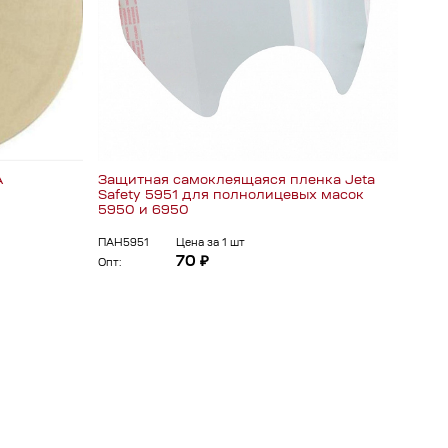
А
Защитная самоклеящаяся пленка Jeta
Защи
Safety 5951 для полнолицевых масок
полу
5950 и 6950
Jeta
ПАН5951
Цена за 1 шт
ПАН8
70 ₽
Опт:
Опт: