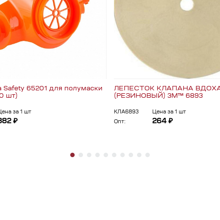
a Safety 65201 для полумаски
ЛЕПЕСТОК КЛАПАНА ВДОХ
0 шт)
(РЕЗИНОВЫЙ) 3М™ 6893
Цена за 1 шт
КЛА6893
Цена за 1 шт
382 ₽
264 ₽
Опт: