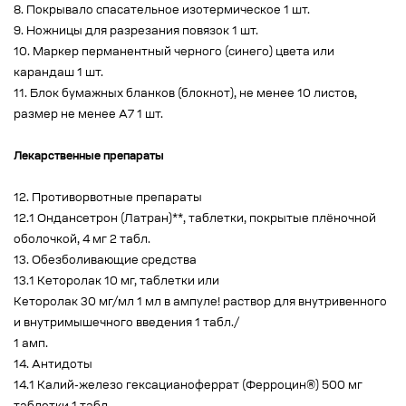
8. Покрывало спасательное изотермическое 1 шт.
9. Ножницы для разрезания повязок 1 шт.
10. Маркер перманентный черного (синего) цвета или
карандаш 1 шт.
11. Блок бумажных бланков (блокнот), не менее 10 листов,
размер не менее А7 1 шт.
Лекарственные препараты
12. Противорвотные препараты
12.1 Ондансетрон (Латран)**, таблетки, покрытые плёночной
оболочкой, 4 мг 2 табл.
13. Обезболивающие средства
13.1 Кеторолак 10 мг, таблетки или
Кеторолак 30 мг/мл 1 мл в ампуле! раствор для внутривенного
и внутримышечного введения 1 табл./
1 амп.
14. Антидоты
14.1 Калий-железо гексацианоферрат (Ферроцин®) 500 мг