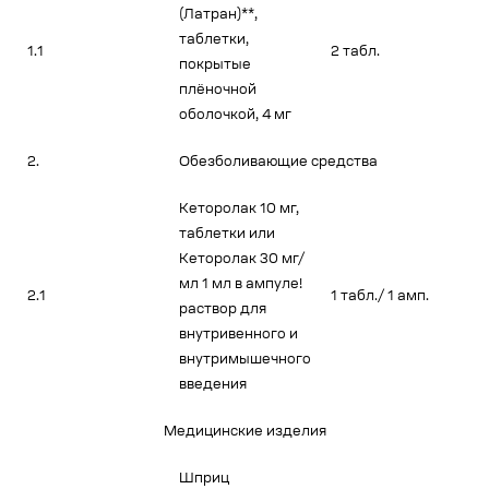
(Латран)**,
таблетки,
1.1
2 табл.
покрытые
плёночной
оболочкой, 4 мг
2.
Обезболивающие средства
Кеторолак 10 мг,
таблетки или
Кеторолак 30 мг/
мл 1 мл в ампуле!
2.1
1 табл./ 1 амп.
раствор для
внутривенного и
внутримышечного
введения
Медицинские изделия
Шприц