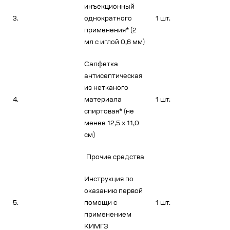
инъекционный
3.
однократного
1 шт.
применения* (2
мл с иглой 0,6 мм)
Салфетка
антисептическая
из нетканого
4.
материала
1 шт.
спиртовая* (не
менее 12,5 х 11,0
см)
Прочие средства
Инструкция по
оказанию первой
5.
помощи с
1 шт.
применением
КИМГЗ