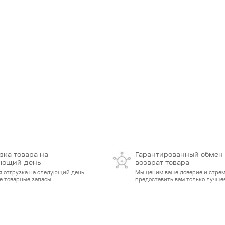
зка товара на
Гарантированный обмен
ующий день
возврат товара
я отгрузка на следующий день,
Мы ценим ваше доверие и стре
е товарные запасы
предоставить вам только лучшее