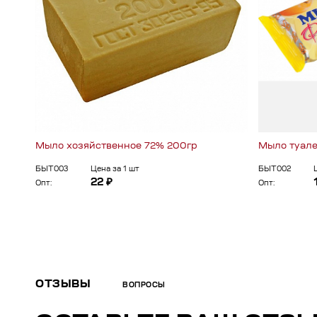
Мыло хозяйственное 72% 200гр
Мыло туале
БЫТ003
Цена за 1 шт
БЫТ002
22 ₽
Опт:
Опт:
ОТЗЫВЫ
ВОПРОСЫ