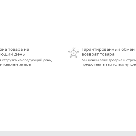
зка товара на
Гарантированный обмен
ующий день
возврат товара
я отгрузка на следующий день,
Мы ценим ваше доверие и стре
е товарные запасы
предоставить вам только лучшее