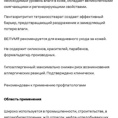
необходимый уровень влаги в коже, обладает великолепными
смягчающими и регенерирующими свойствами.
Пентаэритритил тетраизостеарат создает эффективный
барьер, предотвращающий раздражение и замедляющий
потерю влаги.
ВЕЛУМ® рекомендуется для ежедневного ухода за кожей.
Не содержит силиконов, красителей, парабенов,
формальдегид-производных.
Гипоаллергенный: максимально снижен риск возникновения
аллергических реакций. Подтверждено клинически.
Рекомендован к применению профпатологами
Область применения
Широко используется в промышленности, строительстве, в
автомобилестроении, ж/д отрасли, нефте-угледобывающих