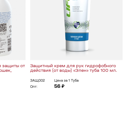
 защиты от
Защитный крем для рук гидрофобного
Спре
ошек,
действия (от воды) «Элен» туба 100 мл.
дезо
эффе
ЗАЩ002
Цена за 1 Туба
ЗАЩ0
56 ₽
Опт:
Опт: