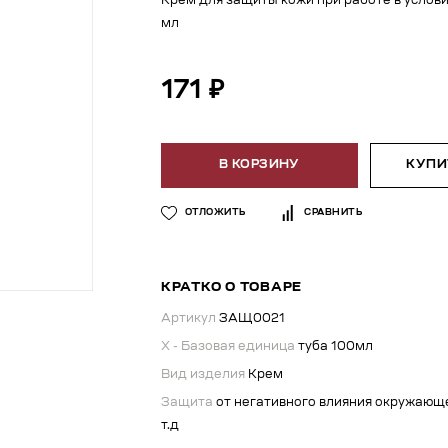
Крем для защиты кожи при работе в усло
мл
171 ₽
В КОРЗИНУ
КУПИТ
ОТЛОЖИТЬ
СРАВНИТЬ
КРАТКО О ТОВАРЕ
Артикул
ЗАЩ0021
X - Базовая единица
туба 100мл
Вид изделия
Крем
Защита
от негативного влияния окружающе
т.д