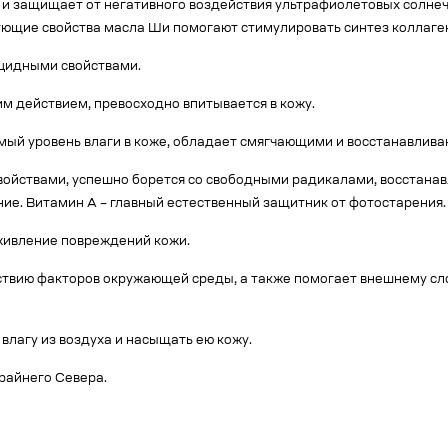
жу и защищает от негативного воздействия ультрафиолетовых солнеч
щие свойства масла Ши помогают стимулировать синтез коллаге
ицидными свойствами.
им действием, превосходно впитывается в кожу.
имый уровень влаги в коже, обладает смягчающими и восстанавлив
 свойствами, успешно борется со свободными радикалами, восстан
ие. Витамин А – главный естественный защитник от фотостарения.
заживление повреждений кожи.
йствию факторов окружающей среды, а также помогает внешнему сл
 влагу из воздуха и насыщать ею кожу.
райнего Севера.