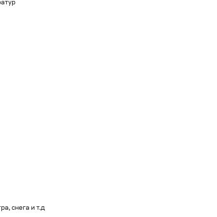
ратур
, снега и т.д