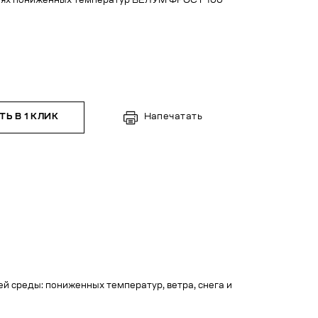
виях пониженных температур ВЕЛУМ ФРОСТ 100
Ь В 1 КЛИК
Напечатать
й среды: пониженных температур, ветра, снега и