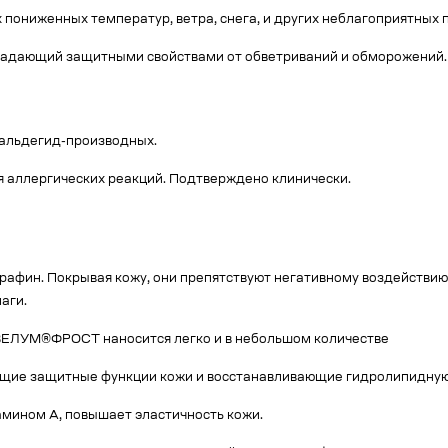
 пониженных температур, ветра, снега, и других неблагоприятных 
адающий защитными свойствами от обветриваний и обморожений.
мальдегид-производных.
 аллергических реакций. Подтверждено клинически.
арафин. Покрывая кожу, они препятствуют негативному воздействи
аги.
 ВЕЛУМ®ФРОСТ наносится легко и в небольшом количестве
щие защитные функции кожи и восстанавливающие гидролипидную
тамином А, повышает эластичность кожи.