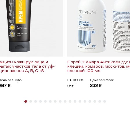
ащиты кожи рук лица и
Спрей "Камара Антиклещ"для
ытых участков тела от уф-
клещей, комаров, москитов, м
иапазонов A, В, С «S
слепней 100 мл
Цена за 1 Туба
ЗАЩ0020
Цена за 1 Флак
267 ₽
232 ₽
Опт: