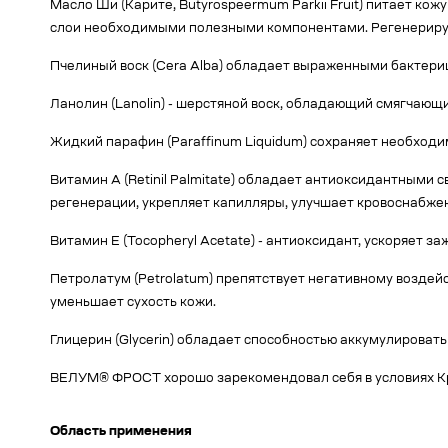
Масло Ши (Карите, Butyrospeermum Parkii Fruit) питает ко
слои необходимыми полезными компонентами. Регенерирую
Пчелиный воск (Cera Alba) обладает выраженными бактер
Ланолин (Lanolin) - шерстяной воск, обладающий смягчающ
Жидкий парафин (Paraffinum Liquidum) сохраняет необход
Витамин А (Retinil Palmitate) обладает антиоксидантными
регенерации, укрепляет капилляры, улучшает кровоснабжен
Витамин Е (Tocopheryl Acetate) - антиоксидант, ускоряет 
Петролатум (Petrolatum) препятствует негативному возде
уменьшает сухость кожи.
Глицерин (Glycerin) обладает способностью аккумулировать
ВЕЛУМ® ФРОСТ хорошо зарекомендовал себя в условиях К
Область применения