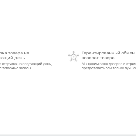
зка товара на
Гарантированный обмен
ующий день
возврат товара
я отгрузка на следующий день,
Мы ценим ваше доверие и стре
е товарные запасы
предоставить вам только лучшее