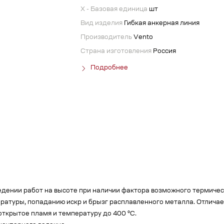
X - Базовая единица
шт
Вид изделия
Гибкая анкерная линия
Производитель
Vento
Страна изготовления
Россия
Подробнее
едении работ на высоте при наличии фактора возможного термичес
ратуры, попаданию искр и брызг расплавленного металла. Отлича
ткрытое пламя и температуру до 400 °C.