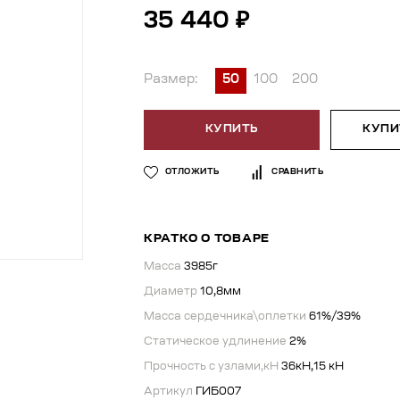
35 440 ₽
Размер:
50
100
200
КУПИТЬ
КУПИТ
ОТЛОЖИТЬ
СРАВНИТЬ
КРАТКО О ТОВАРЕ
Масса
3985г
Диаметр
10,8мм
Масса сердечника\оплетки
61%/39%
Статическое удлинение
2%
Прочность с узлами,кН
36кН,15 кН
Артикул
ГИБ007