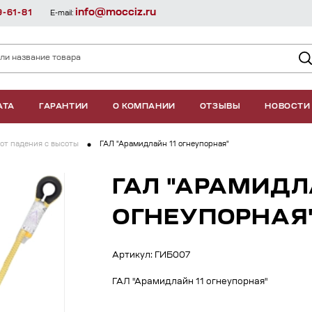
info@mocciz.ru
9-61-81
E-mail:
АТА
ГАРАНТИИ
О КОМПАНИИ
ОТЗЫВЫ
НОВОСТИ
от падения с высоты
ГАЛ "Арамидлайн 11 огнеупорная"
ГАЛ "АРАМИДЛ
ОГНЕУПОРНАЯ
Артикул: ГИБ007
ГАЛ "Арамидлайн 11 огнеупорная"