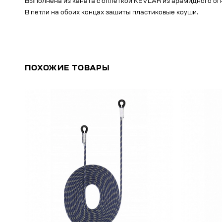
Выполнена из каната с оплеткой KEVLAR из арамидного ог
В петли на обоих концах зашиты пластиковые коуши.
ПОХОЖИЕ ТОВАРЫ