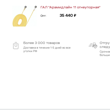
ГАЛ "Арамидлайн 11 огнеупорная"
35 440 ₽
Опт:
Более 3 000 товаров
Отгру
след
Доставка в течение 1-5 дней во все
уголки РФ
Срочна
больши