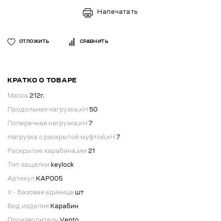
Напечатать
ОТЛОЖИТЬ
СРАВНИТЬ
КРАТКО О ТОВАРЕ
Масса
212г.
Продольная нагрузка,кН
50
Поперечная нагрузка,кН
7
Нагрузка с раскрытой муфтой,кН
7
Раскрытие карабина,мм
21
Тип защелки
keylock
Артикул
КАР005
X - Базовая единица
шт
Вид изделия
Карабин
Производитель
Vento