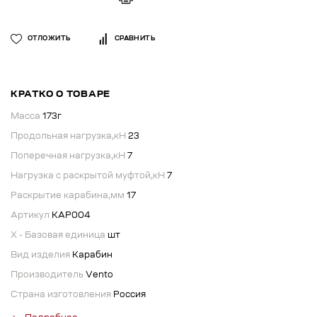
ОТЛОЖИТЬ
СРАВНИТЬ
КРАТКО О ТОВАРЕ
Масса
173г
Продольная нагрузка,кН
23
Поперечная нагрузка,кН
7
Нагрузка с раскрытой муфтой,кН
7
Раскрытие карабина,мм
17
Артикул
КАР004
X - Базовая единица
шт
Вид изделия
Карабин
Производитель
Vento
Страна изготовления
Россия