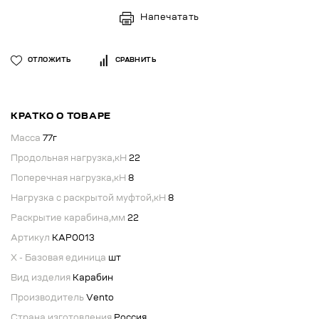
Напечатать
ОТЛОЖИТЬ
СРАВНИТЬ
КРАТКО О ТОВАРЕ
Масса
77г
Продольная нагрузка,кН
22
Поперечная нагрузка,кН
8
Нагрузка с раскрытой муфтой,кН
8
Раскрытие карабина,мм
22
Артикул
КАР0013
X - Базовая единица
шт
Вид изделия
Карабин
Производитель
Vento
Страна изготовления
Россия