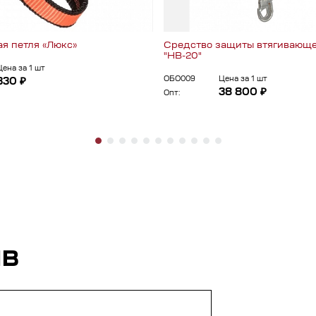
я петля «Люкс»
Средство защиты втягивающе
"НВ-20"
Цена за 1 шт
ОБО009
Цена за 1 шт
330 ₽
38 800 ₽
Опт:
ЫВ