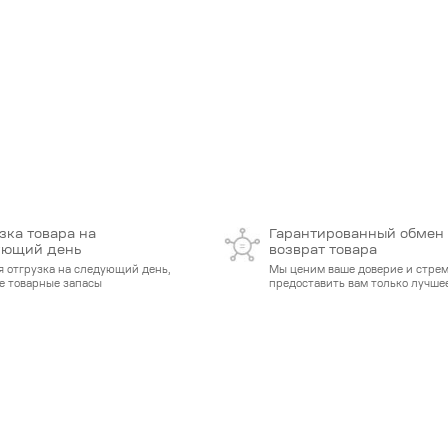
зка товара на
Гарантированный обмен
ующий день
возврат товара
я отгрузка на следующий день,
Мы ценим ваше доверие и стре
е товарные запасы
предоставить вам только лучшее