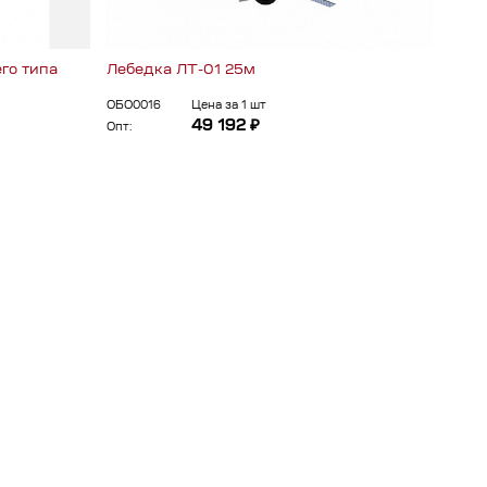
го типа
Лебедка ЛТ-01 25м
Сред
"НВ-
ОБО0016
Цена за 1 шт
ОБО0
49 192 ₽
Опт:
Опт: