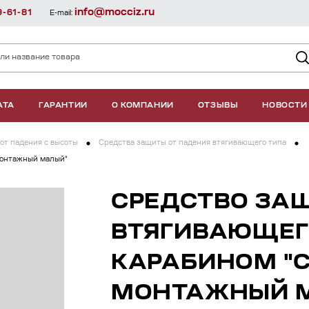
info@mocciz.ru
9-61-81
E-mail:
АТА
ГАРАНТИИ
О КОМПАНИИ
ОТЗЫВЫ
НОВОСТИ
от падения с высоты
Средства защиты от падения втягивающего типа
Монтажный малый"
СРЕДСТВО ЗА
ВТЯГИВАЮЩЕГО
КАРАБИНОМ "
МОНТАЖНЫЙ 