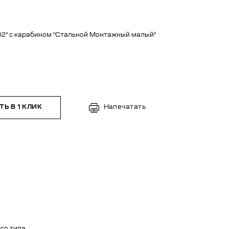
02" с карабином "Стальной Монтажный малый"
Ь В 1 КЛИК
Напечатать