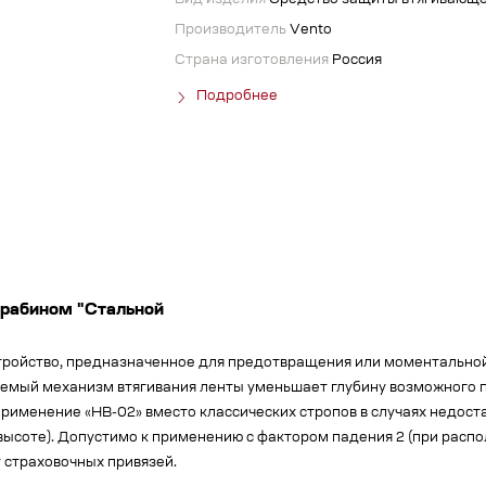
Вид изделия
Средство защиты втягивающе
Производитель
Vento
Страна изготовления
Россия
Подробнее
арабином "Стальной
тройство, предназначенное для предотвращения или моментальной
емый механизм втягивания ленты уменьшает глубину возможного п
применение «НВ-02» вместо классических стропов в случаях недос
высоте). Допустимо к применению с фактором падения 2 (при распо
 страховочных привязей.