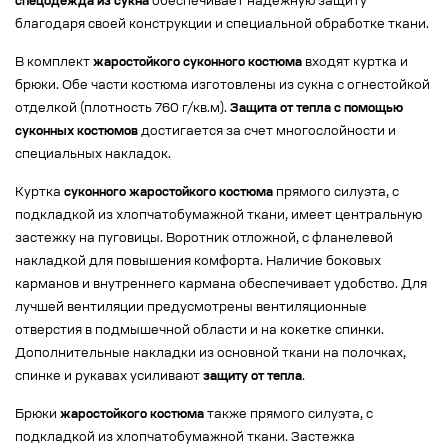
спецодежда из сукна
обеспечивает надежную защиту
благодаря своей конструкции и специальной обработке ткани.
В комплект
жаростойкого суконного костюма
входят куртка и
брюки. Обе части костюма изготовлены из сукна с огнестойкой
отделкой (плотность 760 г/кв.м).
Защита от тепла с помощью
суконных костюмов
достигается за счет многослойности и
специальных накладок.
Куртка
суконного жаростойкого костюма
прямого силуэта, с
подкладкой из хлопчатобумажной ткани, имеет центральную
застежку на пуговицы. Воротник отложной, с фланелевой
накладкой для повышения комфорта. Наличие боковых
карманов и внутреннего кармана обеспечивает удобство. Для
лучшей вентиляции предусмотрены вентиляционные
отверстия в подмышечной области и на кокетке спинки.
Дополнительные накладки из основной ткани на полочках,
спинке и рукавах усиливают
защиту от тепла
.
Брюки
жаростойкого костюма
также прямого силуэта, с
подкладкой из хлопчатобумажной ткани. Застежка