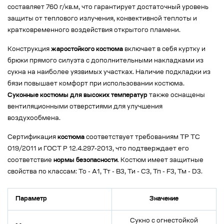
составляет 760 г/кв.м, что гарантирует достаточный уровень
защиты от теплового излучения, конвективной теплоты и
кратковременного воздействия открытого пламени.
Конструкция
жаростойкого костюма
включает в себя куртку и
брюки прямого силуэта с дополнительными накладками из
сукна на наиболее уязвимых участках. Наличие подкладки из
бязи повышает комфорт при использовании костюма.
Суконные костюмы для высоких температур
также оснащены
вентиляционными отверстиями для улучшения
воздухообмена.
Сертификация
костюма
соответствует требованиям ТР ТС
019/2011 и ГОСТ Р 12.4.297-2013, что подтверждает его
соответствие
нормы безопасности
. Костюм имеет защитные
свойства по классам: То - А1, Тт - В3, Ти - С3, Тп - F3, Тм - D3.
Параметр
Значение
Сукно с огнестойкой