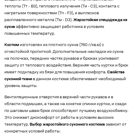
теплоты (Тт - В3), теплового излучения (Ти - С3), контакта с
нагретыми поверхностями (Тп - F3), и выплесков
расплавленного металла (Тм - D3).
Жаростойкая спецодежда из
сукна
эффективно защищает работника в условиях
повышенных температур.
Костюм
изготовлен из плотного сукна (760 г/кв.м) с
огнестойкой пропиткой. Дополнительные накладки из сукна
на полочках, передних частях рукавов и брюках усиливают
защиту от теплового воздействия. Верхняя часть куртки и брюк
имеет подкладку из бязи для повышения комфорта.
Свойства
суконной ткани
в данном костюме обеспечивают необходимый
уровень защиты.
Вентиляционные отверстия в верхней части рукавов и в
области подмышек, а также на кокетке спинки куртки, и сзади
по шаговым швам брюк способствуют лучшему воздухообмену.
Это снижает дискомфорт от работы в условиях высоких
температур.
Выбор жаростойкого суконного костюма
зависит от
конкретных условий работы.