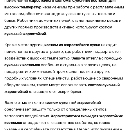
применения
жаростойкого костюма
.
Суконные костюмы для
высоких температур
незаменимы при работе с расплавленным
металлом, обеспечивая надежную защиту от выплесков и
брызг. Работники доменных печей, сталеплавильных цехов и
других горячих производств активно используют
костюм
суконный жаростойкий
.
Кроме металлургии,
костюм из жаростойкого сукна
находит
применение в других отраслях, где работники подвергаются
воздействию высоких температур.
Защита от тепла с помощью
суконных костюмов
особенно актуальна в горячих цехах, на
предприятиях химической промышленности и в других
подобных условиях. Специалисты, работающие со сварочным
оборудованием, также могут использовать
костюм суконный
жаростойкий
для защиты от искр и брызг.
Важно отметить, что
костюм суконный жаростойкий
обеспечивает защиту только от определенных типов
теплового воздействия.
Характеристики ткани для жаростойких
костюмов
определяют его защитные свойства, которые
указаны в сертификате соответствия. Перед использованием