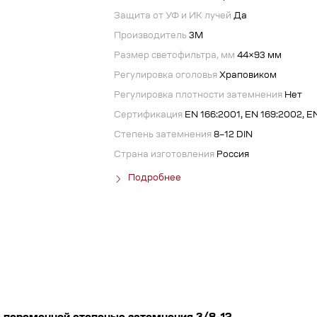
Защита от УФ и ИК лучей
Да
Производитель
3М
Размер светофильтра, мм
44×93 мм
Регулировка оголовья
Храповиком
Регулировка плотности затемнения
Нет
Сертификация
EN 166:2001, EN 169:2002, EN
Степень затемнения
8–12 DIN
Страна изготовления
Россия
Подробнее