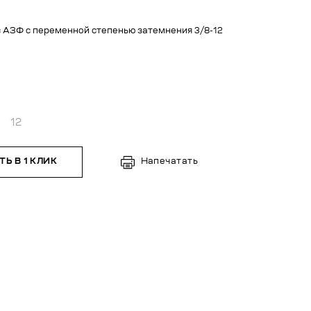
с АЗФ с переменной степенью затемнения 3/8-12
12
Ь В 1 КЛИК
Напечатать