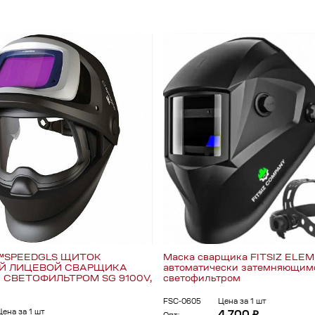
M™SPEEDGLS ЩИТОК
Маска сварщика FITSIZ ELEM
Й ЛИЦЕВОЙ СВАРЩИКА
автоматически затемняющим
О СВЕТОФИЛЬТРОМ SG 9100V,
светофильтром
FSC-0605
Цена за 1 шт
Цена за 1 шт