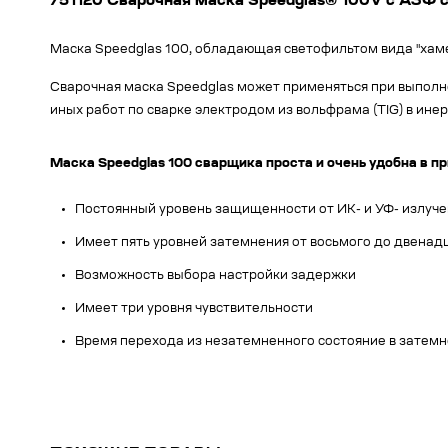
751120 Сварочная маска Speedglas® 100V с АЗФ с
Маска Speedglas 100, обладающая светофильтом вида "хаме
Сварочная маска Speedglas может применяться при выполне
иных работ по сварке электродом из вольфрама (TIG) в инер
Маска Speedglas 100 сварщика проста и очень удобна в
Постоянный уровень защищенности от ИК- и УФ- излуче
Имеет пять уровней затемнения от восьмого до двенад
Возможность выбора настройки задержки
Имеет три уровня чувствительности
Время перехода из незатемненного состояние в затемне