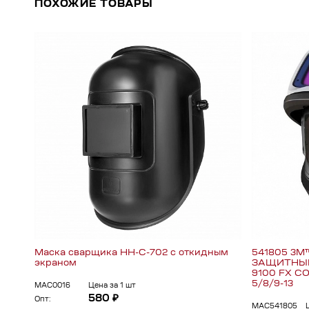
ПОХОЖИЕ ТОВАРЫ
Маска сварщика НН-С-702 c откидным
541805 3
экраном
ЗАЩИТНЫ
9100 FX С
5/8/9-13
МАС0016
Цена за 1 шт
580 ₽
Опт:
МАС541805