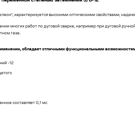
 переменной степенью затемнения 3/8-12
леон", характеризуется высокими оптическими свойствами, надежн
нии многих работ по дуговой сварке, например при дуговой ручно
тном газе.
 применении, обладает отличными функциональными возможностя
ний -12
цатого
нное составляет 0,1 мс