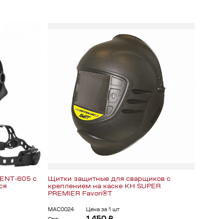
ENT-605 с
Щитки защитные для сварщиков с
Щито
ся
креплением на каске КН SUPER
PREMIER Favori®T
ЩИТ0
Опт:
МАС0024
Цена за 1 шт