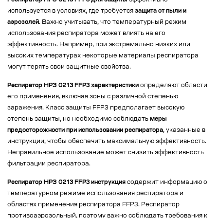
Респиратор НРЗ 0213 FFP3 для защиты
эффективно
используется в условиях, где требуется
защита от пыли и
аэрозолей
. Важно учитывать, что температурный режим
использования респиратора может влиять на его
эффективность. Например, при экстремально низких или
высоких температурах некоторые материалы респиратора
могут терять свои защитные свойства.
Респиратор НРЗ 0213 FFP3 характеристики
определяют области
его применения, включая зоны с различной степенью
заражения. Класс защиты FFP3 предполагает высокую
степень защиты, но необходимо соблюдать
меры
предосторожности при использовании респиратора
, указанные в
инструкции, чтобы обеспечить максимальную эффективность.
Неправильное использование может снизить эффективность
фильтрации респиратора.
Респиратор НРЗ 0213 FFP3 инструкция
содержит информацию о
температурном режиме использования респиратора и
областях применения респиратора FFP3. Респиратор
противоаэрозольный, поэтому важно соблюдать требования к