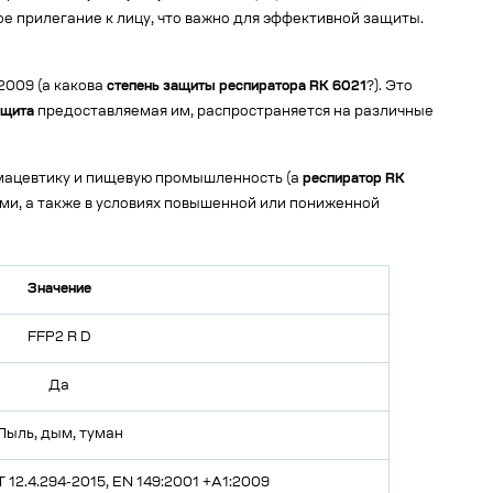
е прилегание к лицу, что важно для эффективной защиты.
2009 (а какова
степень защиты респиратора RK 6021
?). Это
ащита
предоставляемая им, распространяется на различные
мацевтику и пищевую промышленность (а
респиратор RK
ми, а также в условиях повышенной или пониженной
Значение
FFP2 R D
Да
Пыль, дым, туман
 12.4.294-2015, EN 149:2001 +A1:2009