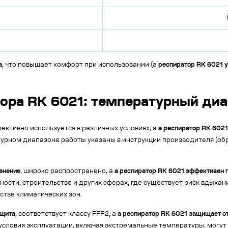
а
, что повышает комфорт при использовании (а
респиратор RK 6021 у
ора RK 6021: температурный диа
фективно используется в различных условиях, а
а респиратор RK 602
урном диапазоне работы указаны в инструкции производителя (об
енение
, широко распространено, а
а респиратор RK 6021 эффективен 
ости, строительстве и других сферах, где существует риск вдых
стве климатических зон.
ащита
, соответствует классу FFP2, а
а респиратор RK 6021 защищает о
 условия эксплуатации, включая экстремальные температуры, могу