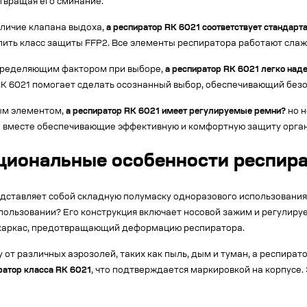
твращая его сминание.
аличие клапана выдоха,
а респиратор RK 6021 соответствует стандарт
елить класс защиты FFP2. Все элементы респиратора работают сл
пределяющим фактором при выборе,
а респиратор RK 6021 легко наде
RK 6021 помогает сделать осознанный выбор, обеспечивающий безо
ым элементом,
а респиратор RK 6021 имеет регулируемые ремни?
но н
се вместе обеспечивающие эффективную и комфортную защиту орга
циональные особенности респира
едставляет собой складную полумаску одноразового использования
пользовании? Его конструкция включает носовой зажим и регулируе
 каркас, предотвращающий деформацию респиратора.
от различных аэрозолей, таких как пыль, дым и туман, а респират
ратор класса RK 6021
, что подтверждается маркировкой на корпусе