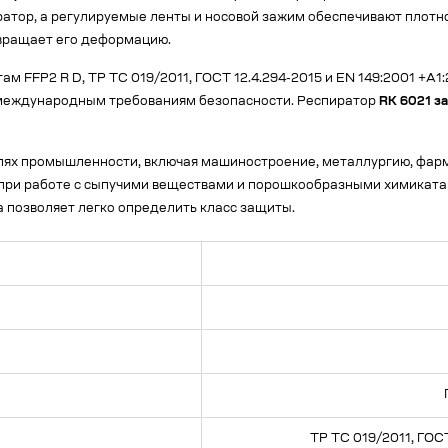
атор, а регулируемые ленты и носовой зажим обеспечивают плотно
твращает его деформацию.
м FFP2 R D, ТР ТС 019/2011, ГОСТ 12.4.294-2015 и EN 149:2001 +A1:
 международным требованиям безопасности. Респиратор
RK 6021 з
лях промышленности, включая машиностроение, металлургию, фар
о при работе с сыпучими веществами и порошкообразными химиката
 позволяет легко определить класс защиты.
ТР ТС 019/2011, ГОСТ