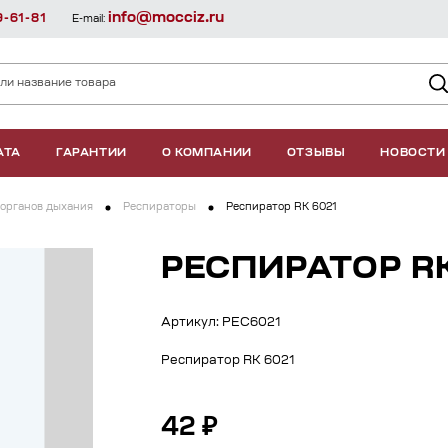
info@mocciz.ru
9-61-81
E-mail:
АТА
ГАРАНТИИ
О КОМПАНИИ
ОТЗЫВЫ
НОВОСТИ
органов дыхания
Респираторы
Респиратор RK 6021
РЕСПИРАТОР RK
Артикул: РЕС6021
Респиратор RK 6021
42 ₽