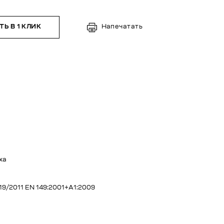
Ь В 1 КЛИК
Напечатать
ха
019/2011 EN 149:2001+А1:2009