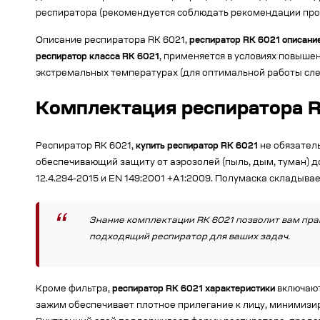
респиратора (рекомендуется соблюдать рекомендации про
Описание респиратора RK 6021,
респиратор RK 6021 описани
респиратор класса RK 6021
, применяется в условиях повыше
экстремальных температурах (для оптимальной работы сл
Комплектация респиратора R
Респиратор RK 6021,
купить респиратор RK 6021
не обязатель
обеспечивающий защиту от аэрозолей (пыль, дым, туман) д
12.4.294-2015 и EN 149:2001 +A1:2009. Полумаска складыва
Знание комплектации RK 6021 позволит вам пра
подходящий респиратор для ваших задач.
Кроме фильтра,
респиратор RK 6021 характеристики
включают
зажим обеспечивает плотное прилегание к лицу, минимизи