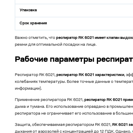
Упаковка
Срок хранения
Важно отметить, что
респиратор RK 6021 имеет клапан выдох
ремни для оптимальной посадки на лице.
Рабочие параметры респират
Респиратор RK 6021,
респиратор RK 6021 характеристики
, эф
колебаниях температуры. Более точные данные о температ
информации).
Применение респиратора RK 6021,
респиратор RK 6021 прим
дыма и тумана. Его использование оправдано в промышленн
респиратора не ограничивает его использование в большин
Защита, обеспечиваемая респиратором RK 6021,
RK 6021 з
дыхания от аэрозолей с концентрацией до 12 ПДК. Однако,