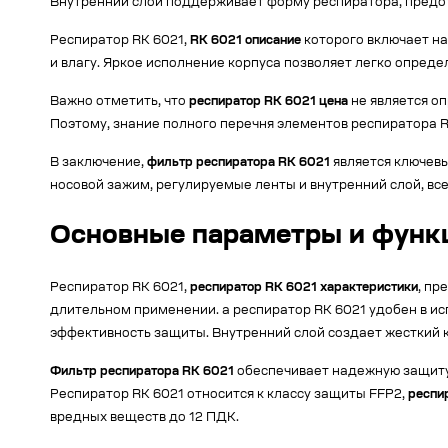
Внутренний слой поддерживает форму респиратора, предо
Респиратор RK 6021,
RK 6021 описание
которого включает н
и влагу. Яркое исполнение корпуса позволяет легко опред
Важно отметить, что
респиратор RK 6021 цена
не является о
Поэтому, знание полного перечня элементов респиратора 
В заключение,
фильтр респиратора RK 6021
является ключев
носовой зажим, регулируемые ленты и внутренний слой, в
Основные параметры и функ
Респиратор RK 6021,
респиратор RK 6021 характеристики
, пр
длительном применении. а респиратор RK 6021 удобен в ис
эффективность защиты. Внутренний слой создает жесткий
Фильтр респиратора RK 6021
обеспечивает надежную защиту 
Респиратор RK 6021 относится к классу защиты FFP2,
респи
вредных веществ до 12 ПДК.