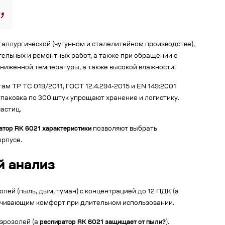
аллургической (чугунном и сталелитейном производстве),
ельных и ремонтных работ, а также при обращении с
ниженной температуры, а также высокой влажности.
м ТР ТС 019/2011, ГОСТ 12.4.294-2015 и EN 149:2001
паковка по 300 штук упрощают хранение и логистику.
астиц.
атор RK 6021 характеристики
позволяют выбрать
орпусе.
й анализ
ей (пыль, дым, туман) с концентрацией до 12 ПДК (а
печивающим комфорт при длительном использовании.
эрозолей (а
респиратор RK 6021 защищает от пыли?
).