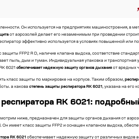
енности. Он используется на предприятиях машиностроения, в мет
щита
от аэрозолей делает его незаменимым при проведении строит
спиратор эффективно используется в условиях повышенной или по
 защиты FFP2 R D, наличие клапана выдоха, соответствие стандарта
ет пыль, дым и туман. Индивидуальная упаковка и транспортная у
 RK 6021
обеспечивает надежную защиту органов дыхания
от вредных ч
ть класс защиты по маркировке на корпусе. Таким образом,
респир
оты. а какова
степень защиты респиратора RK 6021
, указана на его к
 респиратора RK 6021: подробны
мотрим ниже, предназначен для защиты органов дыхания от аэрозол
). Он имеет класс защиты FFP2 и оснащен клапаном выдоха, обес
тора RK 6021
обеспечивает надежную защиту от различных видов а