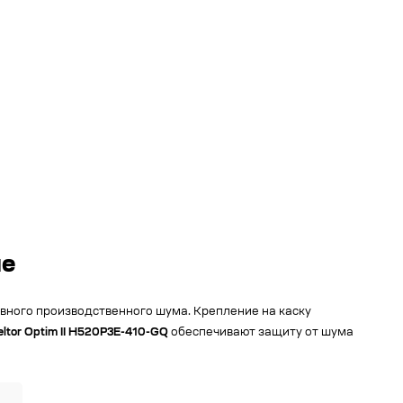
ие
вного производственного шума. Крепление на каску
ltor Optim II H520P3E-410-GQ
обеспечивают защиту от шума