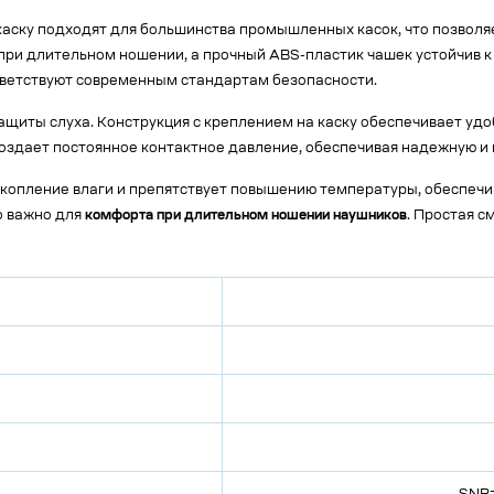
 каску подходят для большинства промышленных касок, что позвол
ри длительном ношении, а прочный ABS-пластик чашек устойчив к
 соответствуют современным стандартам безопасности.
защиты слуха. Конструкция с креплением на каску обеспечивает уд
оздает постоянное контактное давление, обеспечивая надежную 
скопление влаги и препятствует повышению температуры, обеспеч
о важно для
комфорта при длительном ношении наушников
. Простая 