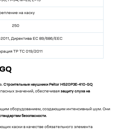
30, H=34, M=28, L=19
репление на каску
250
5-2011, Директива ЕС 89/686/EEC
рация ТР ТС 019/2011
-GQ
а.
Строительные наушники Peltor H520P3E-410-GQ
опасных значений, обеспечивая
защиту слуха на
ающим оборудованием, создающим интенсивный шум. Они
стандартам безопасности
.
ющих каски в качестве обязательного элемента