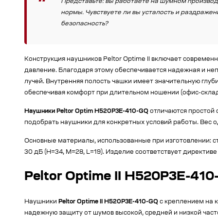
Представьте: вы работаете на шумном производ
нормы. Чувствуете ли вы усталость и раздражен
безопасность?
Конструкция наушников Peltor Optime II включает соврем
давление. Благодаря этому обеспечивается надежная и неп
лучей. Внутренняя полость чашки имеет значительную глуб
обеспечивая комфорт при длительном ношении (офис-склад МО
Наушники Peltor Optim H520P3E-410-GQ
отличаются простой 
подобрать наушники для конкретных условий работы. Вес одн
Основные материалы, использованные при изготовлении: ст
30 дБ (H=34, M=28, L=19). Изделие соответствует директив
Peltor Optime II H520P3E-41
Наушники
Peltor Optime II H520P3E-410-GQ
с креплением на 
надежную защиту от шумов высокой, средней и низкой част