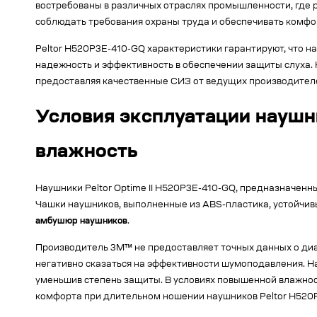
востребованы в различных отраслях промышленности, где
соблюдать требования охраны труда и обеспечивать комфо
Peltor H520P3E-410-GQ характеристики гарантируют, что на
надежность и эффективность в обеспечении защиты слуха.
предоставляя качественные СИЗ от ведущих производителе
Условия эксплуатации наушни
влажность
Наушники Peltor Optime II H520P3E-410-GQ, предназначенн
Чашки наушников, выполненные из ABS-пластика, устойчивы
амбушюр наушников
.
Производитель 3M™ не предоставляет точных данных о диап
негативно сказаться на эффективности шумоподавления. Н
уменьшив степень защиты. В условиях повышенной влажнос
комфорта при длительном ношении наушников Peltor H520