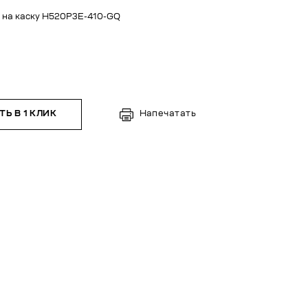
 на каску H520P3E-410-GQ
Ь В 1 КЛИК
Напечатать