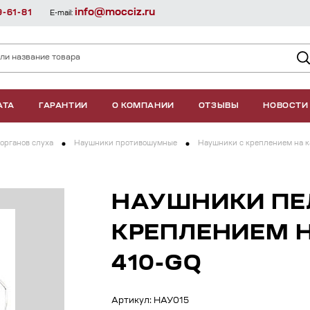
info@mocciz.ru
9-61-81
E-mail:
АТА
ГАРАНТИИ
О КОМПАНИИ
ОТЗЫВЫ
НОВОСТИ
органов слуха
Наушники противошумные
Наушники с креплением на к
НАУШНИКИ ПЕЛ
КРЕПЛЕНИЕМ Н
410-GQ
Артикул: НАУ015