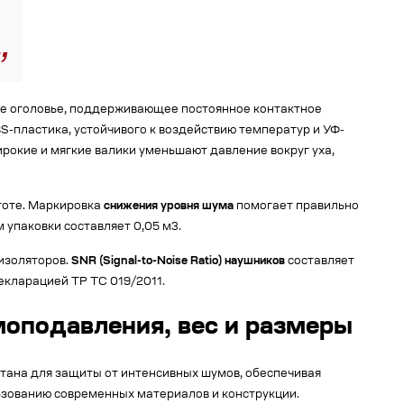
ое оголовье, поддерживающее постоянное контактное
S-пластика, устойчивого к воздействию температур и УФ-
рокие и мягкие валики уменьшают давление вокруг уха,
тоте. Маркировка
снижения уровня шума
помогает правильно
м упаковки составляет 0,05 м3.
оизоляторов.
SNR (Signal-to-Noise Ratio) наушников
составляет
декларацией ТР ТС 019/2011.
моподавления, вес и размеры
отана для защиты от интенсивных шумов, обеспечивая
ьзованию современных материалов и конструкции.