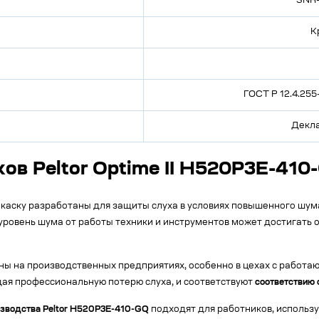
SNR=
К
ГОСТ Р 12.4.25
Декла
ов Peltor Optime II H520P3E-410
а каску разработаны для защиты слуха в условиях повышенного шум
уровень шума от работы техники и инструментов может достигать 
ны на производственных предприятиях, особенно в цехах с работ
ая профессиональную потерю слуха, и соответствуют
соответствию 
зводства Peltor H520P3E-410-GQ
подходят для работников, использу