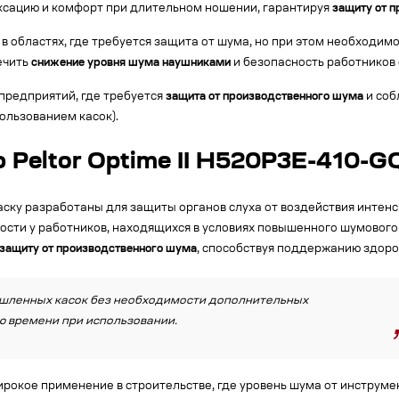
ксацию и комфорт при длительном ношении, гарантируя
защиту от 
 областях, где требуется защита от шума, но при этом необходимо
ечить
снижение уровня шума наушниками
и безопасность работников
предприятий, где требуется
защита от производственного шума
и соб
ользованием касок).
Peltor Optime II H520P3E-410-G
аску разработаны для защиты органов слуха от воздействия интен
сти у работников, находящихся в условиях повышенного шумового 
защиту от производственного шума
, способствуя поддержанию здоро
шленных касок без необходимости дополнительных
ю времени при использовании.
окое применение в строительстве, где уровень шума от инструмен