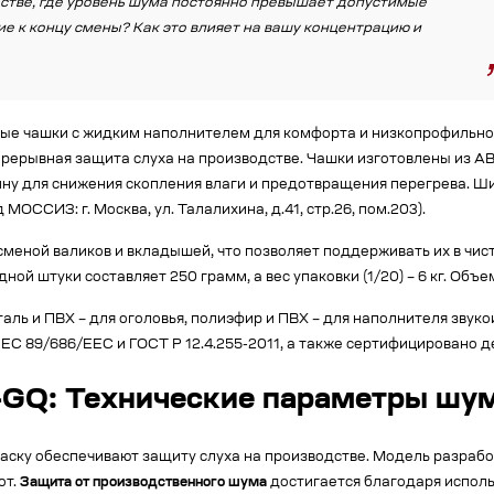
стве, где уровень шума постоянно превышает допустимые
ие к концу смены? Как это влияет на вашу концентрацию и
енные чашки с жидким наполнителем для комфорта и низкопрофильн
рерывная защита слуха на производстве. Чашки изготовлены из AB
ину для снижения скопления влаги и предотвращения перегрева. Ши
ССИЗ: г. Москва, ул. Талалихина, д.41, стр.26, пом.203).
сменой валиков и вкладышей, что позволяет поддерживать их в чис
ой штуки составляет 250 грамм, а вес упаковки (1/20) – 6 кг. Объе
аль и ПВХ – для оголовья, полиэфир и ПВХ – для наполнителя звук
е ЕС 89/686/EEC и ГОСТ Р 12.4.255-2011, а также сертифицировано 
0-GQ: Технические параметры шу
каску обеспечивают защиту слуха на производстве. Модель разраб
от.
Защита от производственного шума
достигается благодаря испол