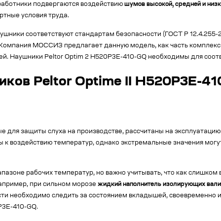
 работники подвергаются воздействию
шумов высокой, средней и низк
ртные условия труда.
ушники соответствуют стандартам безопасности (ГОСТ Р 12.4.255-2
 Компания МОССИЗ предлагает данную модель, как часть комплекс
й. Наушники Peltor Optim 2 H520P3E-410-GQ необходимы для соотв
ков Peltor Optime II H520P3E-41
ые для защиты слуха на производстве, рассчитаны на эксплуатаци
 к воздействию температур, однако экстремальные значения могут
азоне рабочих температур, но важно учитывать, что как слишком 
апример, при сильном морозе
жидкий наполнитель изолирующих вали
ти необходимо следить за состоянием вкладышей, своевременно и
P3E-410-GQ.