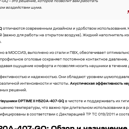
7-GQ – это решение, которое позволит вам работать
ном воздействии шума.
GQ
отличаются современным дизайном и удобством использования. К
чей (важно для работы на открытом воздухе). Жидкий наполнитель
.
о в МОССИЗ, выполнено из стали и ПВХ, обеспечивает оптимально
копрофильное оголовье сохраняет постоянное контактное давление
оздавая ощущение комфорта и позволяя носить наушники в течение 
фективностью и надежностью. Они обладают уровнем шумоподавлени
различной интенсивности и частоты.
Акустическая эффективность на
вных решений.
Наушники OPTIME II H520A-407-GQ
в чистоте и поддерживать их гиг
ышению температуры, что важно при длительном использовании в р
сертифицированы в соответствии с Декларацией ТР ТС 019/2011 и соот