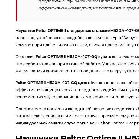
здоровьем? Наушники Peltor Optime II H520A-40
эффективно и комфортно, не беспокоясь о вред
Наушники Peltor OPTIME II стандартное оголовье H520A-407-
пластика, устойчивого к воздействию температур и УФ-лу
комфорт при длительном ношении, снижая давление на уши
Оголовье
Peltor OPTIME II H520A-407-GQ купить
которые можн
что особенно важно при активной работе. Уникальное низ
мягкие валики снижают контактное давление вокруг уха, с
Peltor OPTIME II H520A-407-GQ цена
обусловлена высокой эф
эффективно защищать слух от вредного воздействия шума 
современных звукоизоляционных материалов и конструкти
Простая смена валиков и вкладышей позволяет содержать
снижает скопление влаги и препятствует чрезмерному пов
индивидуальной защиты слуха
, такие как Peltor Optime II, 