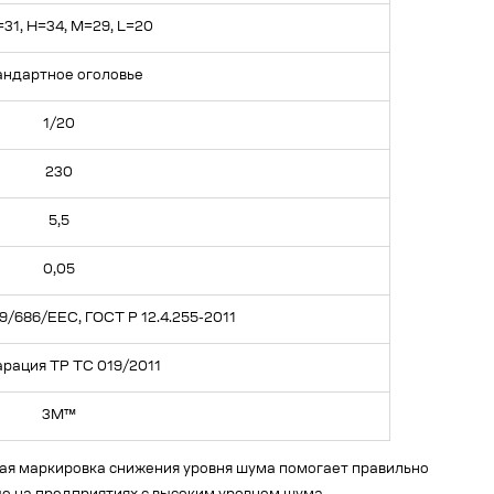
31, H=34, M=29, L=20
андартное оголовье
1/20
230
5,5
0,05
9/686/EEC, ГОСТ Р 12.4.255-2011
рация ТР ТС 019/2011
3M™
ная маркировка снижения уровня шума помогает правильно