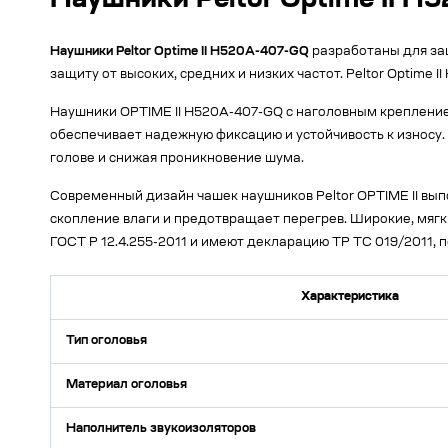
Наушники Peltor Optime II H
Наушники Peltor Optime II H520A-407-GQ
разработаны для за
защиту от высоких, средних и низких частот. Peltor Optime
Наушники OPTIME II H520A-407-GQ с наголовным крепление
обеспечивает надежную фиксацию и устойчивость к износу
голове и снижая проникновение шума.
Современный дизайн чашек наушников Peltor OPTIME II вып
скопление влаги и предотвращает перегрев. Широкие, мяг
ГОСТ Р 12.4.255-2011 и имеют декларацию ТР ТС 019/2011,
Характеристика
Тип оголовья
Материал оголовья
Наполнитель звукоизоляторов