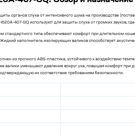
520A-407-GQ: Обзор и назначение
щиты органов слуха от интенсивного шума на производстве (пост
 II H520A-407-GQ используют для защиты слуха от громких звуков, г
м стандартного типа обеспечивают комфорт при длительном ношен
. Жидкий наполнитель изолирующих валиков способствует акустиче
олнен из прочного ABS-пластика, устойчивого к воздействию темпе
кие валики уменьшают давление вокруг уха, повышая комфорт при
 подтверждающую их соответствие требованиям безопасности.