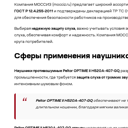
Компания МОССИЗ (mocciz.ru) предлагает широкий ассорти
ГОСТ Р 12.4.255-2011
и подтверждены декларацией ТР ТС 01
для обеспечения безопасности работников на производстве
Выбирая
надежную защиту слуха
, важно учитывать условия 
слуха, обеспечивая комфорт и надежность. Компания МОС
круга потребителей.
Сферы применения наушников
Наушники противошумные Peltor OPTIME II H520A-407-GQ
разр
промышленности, где требуется
защита слуха от громких зву
интенсивным шумовым фоном.
Peltor OPTIME II H520A-407-GQ
обеспечивают не т
длительном ношении, благодаря мягким валикам