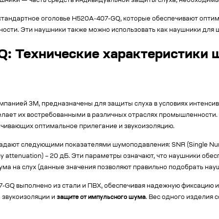
ушники — часть средств индивидуальной защиты слуха, необходимы
тандартное оголовье H520A-407-GQ, которые обеспечивают оптима
сти. Эти наушники также можно использовать как наушники для 
GQ: Технические характеристики
омпанией 3M, предназначены для защиты слуха в условиях интенси
делает их востребованными в различных отраслях промышленности.
ечивающих оптимальное прилегание и звукоизоляцию.
дают следующими показателями шумоподавления: SNR (Single Number 
uency attenuation) – 20 дБ. Эти параметры означают, что наушники 
ума на слух (данные значения позволяют правильно подобрать науш
07-GQ выполнено из стали и ПВХ, обеспечивая надежную фиксацию 
й звукоизоляции и
защите от импульсного шума
. Вес одного изделия 