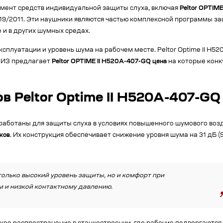
мент средств индивидуальной защиты слуха, включая
Peltor OPTIM
9/2011. Эти наушники являются частью комплексной программы за
 и в других шумных средах.
эксплуатации и уровень шума на рабочем месте. Peltor Optime II 
СИЗ предлагает
Peltor OPTIME II H520A-407-GQ цена
на которые конк
 Peltor Optime II H520A-407-GQ
аботаны для защиты слуха в условиях повышенного шумового возд
ков
. Их конструкция обеспечивает снижение уровня шума на 31 дБ (
олько высокий уровень защиты, но и комфорт при
 и низкой контактному давлению.