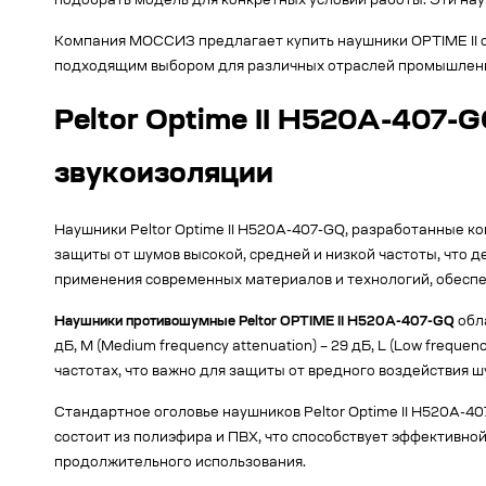
подобрать модель для конкретных условий работы. Эти на
Компания МОССИЗ предлагает купить наушники OPTIME II с
подходящим выбором для различных отраслей промышленно
Peltor Optime II H520A-407-
звукоизоляции
Наушники Peltor Optime II H520A-407-GQ, разработанные к
защиты от шумов высокой, средней и низкой частоты, что 
применения современных материалов и технологий, обесп
Наушники противошумные Peltor OPTIME II H520A-407-GQ
обла
дБ, M (Medium frequency attenuation) – 29 дБ, L (Low freq
частотах, что важно для защиты от вредного воздействия ш
Стандартное оголовье наушников Peltor Optime II H520A-4
состоит из полиэфира и ПВХ, что способствует эффективно
продолжительного использования.