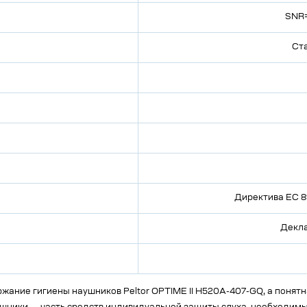
SNR=
Ст
Директива ЕС 8
Декла
жание гигиены наушников Peltor OPTIME II H520A-407-GQ, а понят