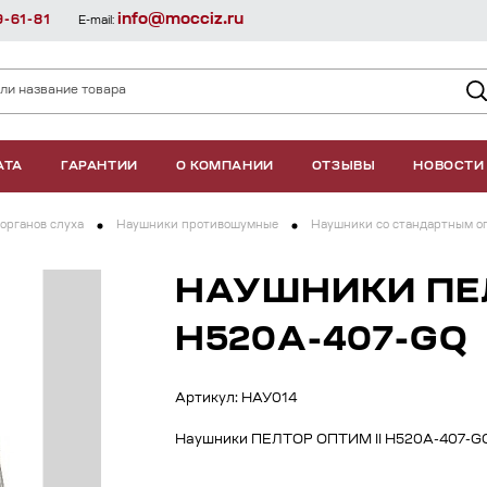
info@mocciz.ru
9-61-81
E-mail:
АТА
ГАРАНТИИ
О КОМПАНИИ
ОТЗЫВЫ
НОВОСТИ
органов слуха
Наушники противошумные
Наушники со стандартным о
НАУШНИКИ ПЕЛ
H520A-407-GQ
Артикул: НАУ014
Наушники ПЕЛТОР ОПТИМ II H520A-407-G