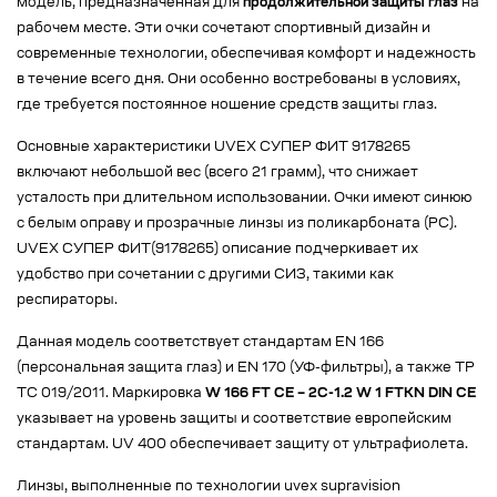
модель, предназначенная для
продолжительной защиты глаз
на
рабочем месте. Эти очки сочетают спортивный дизайн и
современные технологии, обеспечивая комфорт и надежность
в течение всего дня. Они особенно востребованы в условиях,
где требуется постоянное ношение средств защиты глаз.
Основные характеристики UVEX СУПЕР ФИТ 9178265
включают небольшой вес (всего 21 грамм), что снижает
усталость при длительном использовании. Очки имеют синюю
с белым оправу и прозрачные линзы из поликарбоната (РС).
UVEX СУПЕР ФИТ(9178265) описание подчеркивает их
удобство при сочетании с другими СИЗ, такими как
респираторы.
Данная модель соответствует стандартам EN 166
(персональная защита глаз) и EN 170 (УФ-фильтры), а также ТР
ТС 019/2011. Маркировка
W 166 FT CE – 2C-1.2 W 1 FTKN DIN CE
указывает на уровень защиты и соответствие европейским
стандартам. UV 400 обеспечивает защиту от ультрафиолета.
Линзы, выполненные по технологии uvex supravision