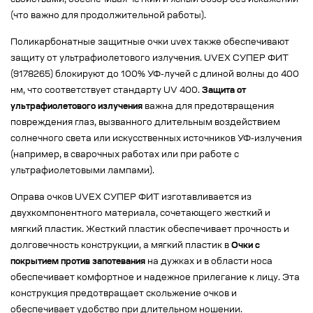
свойствами, обеспечивая четкий и ясный обзор без искажений
(что важно для продолжительной работы).
Поликарбонатные защитные очки uvex также обеспечивают
защиту от ультрафиолетового излучения. UVEX СУПЕР ФИТ
(9178265) блокируют до 100% УФ-лучей с длиной волны до 400
нм, что соответствует стандарту UV 400.
Защита от
ультрафиолетового излучения
важна для предотвращения
повреждения глаз, вызванного длительным воздействием
солнечного света или искусственных источников УФ-излучения
(например, в сварочных работах или при работе с
ультрафиолетовыми лампами).
Оправа очков UVEX СУПЕР ФИТ изготавливается из
двухкомпонентного материала, сочетающего жесткий и
мягкий пластик. Жесткий пластик обеспечивает прочность и
долговечность конструкции, а мягкий пластик в
Очки с
покрытием против запотевания
на дужках и в области носа
обеспечивает комфортное и надежное прилегание к лицу. Эта
конструкция предотвращает скольжение очков и
обеспечивает удобство при длительном ношении.