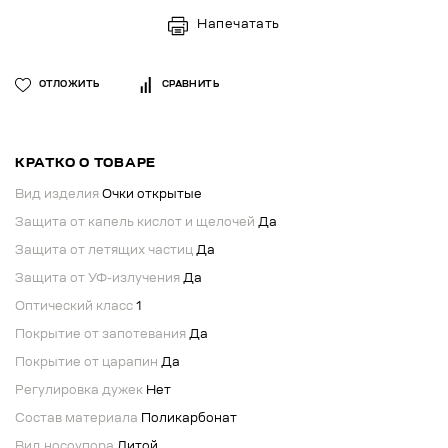
Напечатать
ОТЛОЖИТЬ
СРАВНИТЬ
КРАТКО О ТОВАРЕ
Вид изделия
Очки открытые
Защита от капель кислот и щелочей
Да
Защита от летящих частиц
Да
Защита от УФ-излучения
Да
Оптический класс
1
Покрытие от запотевания
Да
Покрытие от царапин
Да
Регулировка дужек
Нет
Состав материала
Поликарбонат
Вид носоупора
Литой