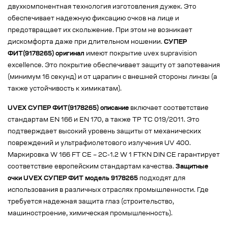
двухкомпонентная технология изготовления дужек. Это
обеспечивает надежную фиксацию очков на лице и
предотвращает их скольжение. При этом не возникает
дискомфорта даже при длительном ношении.
СУПЕР
ФИТ(9178265) оригинал
имеют покрытие uvex supravision
excellence. Это покрытие обеспечивает защиту от запотевания
(минимум 16 секунд) и от царапин с внешней стороны линзы (а
также устойчивость к химикатам).
UVEX СУПЕР ФИТ(9178265) описание
включает соответствие
стандартам EN 166 и EN 170, а также ТР ТС 019/2011. Это
подтверждает высокий уровень защиты от механических
повреждений и ультрафиолетового излучения UV 400.
Маркировка W 166 FT CE – 2C-1.2 W 1 FTKN DIN CE гарантирует
соответствие европейским стандартам качества.
Защитные
очки UVEX СУПЕР ФИТ модель 9178265
подходят для
использования в различных отраслях промышленности. Где
требуется надежная защита глаз (строительство,
машиностроение, химическая промышленность).