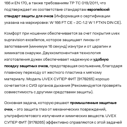
166 и EN 170, а также требованиям ТР ТС 019/2011, что
подтверждает их соответствие стандартам
европейский
стандарт защиты для очков
(Информация о сертификации
указана на маркировке: W 166 FT CE – 2C-1.2 W 1 FTKN DIN CE).
Комфорт при ношении обеспечивается за счет покрытия uvex
supravision excellence, которое защищает линзы от
запотевания (минимум 16 секунд) изнутри и от царапин и
химикатов снаружи. Двухкомпонентная технология
изготовления дужек обеспечивает надежную и
удобную
посадку защитных очков
, предотвращая скольжение, благодаря
плавному переходу от жесткого пластика к мягкому
материалу. Модель UVEX СУПЕР ФИТ (9178265) хорошо
сочетается с СИЗ органов дыхания (Рекомендуется проверять
совместимость с другими средствами защиты).
Основная задача, которую решают
промышленные защитные
очки
, – это защита глаз от механических повреждений,
ультрафиолетового излучения и химических веществ. UVEX
СУПЕР ФИТ (9178265) эффективно справляются с этой задачей