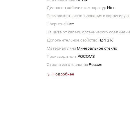
Вид носоупора
Литой
Диапазон рабочих температур
Нет
Возможность использования с корригиру
Покрытие
Нет
Защита от капель органических соединен
Дополнительное свойство
RZ 1 S K
Материал линз
Минеральное стекло
Производитель
РОСОМЗ
Страна изготовления
Россия
Подробнее