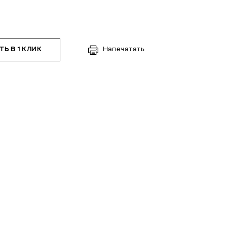
Ь В 1 КЛИК
Напечатать