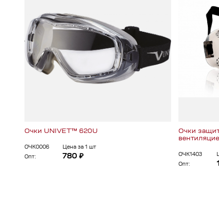
Очки UNIVET™ 620U
Очки защит
вентиляци
ОЧК0006
Цена за 1 шт
ОЧК1403
780 ₽
Опт:
Опт: