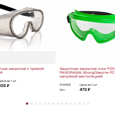
ные закрытые с прямой
Защитные закрытые очки РО
ей
PANORAMA StrongGlassтм PC 
непрямой вентиляцией
Цена за 1 шт
ОЧК405
Цена за 1 шт
105 ₽
472 ₽
Опт: