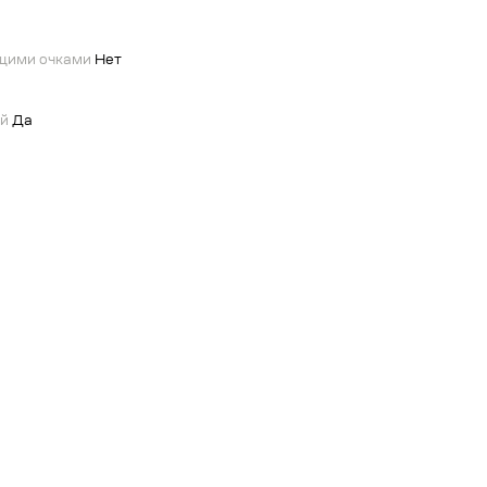
ющими очками
Нет
ий
Да