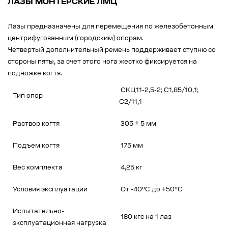
ЛАЗЫ МОНТЕРСКИЕ ЛМЦ
Лазы предназначены для перемещения по железобетонным
центрифугованным (городским) опорам.
Четвертый дополнительный ремень поддерживает ступню со
стороны пяты, за счет этого нога жестко фиксируется на
подножке когтя.
СКЦ11-2,5-2; С1,85/10,1;
Тип опор
С2/11,1
Раствор когтя
305 ± 5 мм
Подъем когтя
175 мм
Вес комплекта
4,25 кг
Условия эксплуатации
От -40ºС до +50ºС
Испытательно-
180 кгс на 1 лаз
эксплуатационная нагрузка