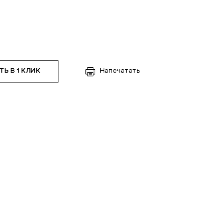
Ь В 1 КЛИК
Напечатать