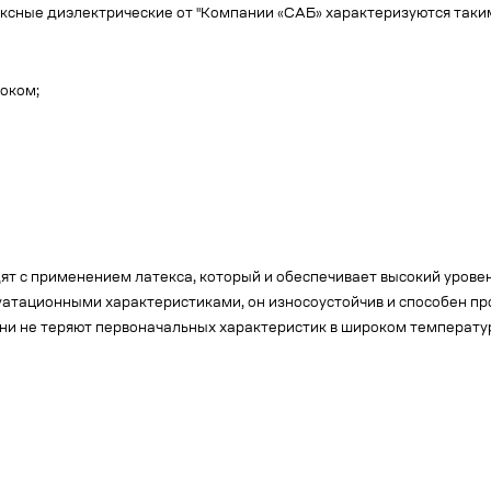
ксные диэлектрические от "Компании «САБ» характеризуются таким
оком;
ят с применением латекса, который и обеспечивает высокий уров
атационными характеристиками, он износоустойчив и способен про
они не теряют первоначальных характеристик в широком температу